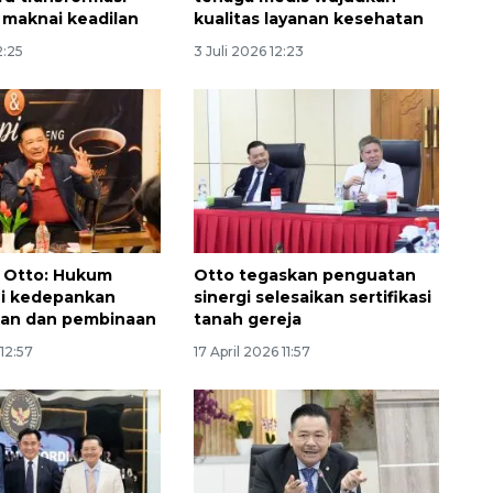
maknai keadilan
kualitas layanan kesehatan
2:25
3 Juli 2026 12:23
Otto: Hukum
Otto tegaskan penguatan
ni kedepankan
sinergi selesaikan sertifikasi
an dan pembinaan
tanah gereja
 12:57
17 April 2026 11:57