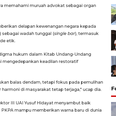
gnya memahami muruah advokat sebagai organ
mberikan delapan kewenangan negara kepada
 sebagai wadah tunggal (
single bar
), termasuk
e etik.
adigma hukum dalam Kitab Undang-Undang
i mengedepankan keadilan restoratif
askan balas dendam, tetapi fokus pada pemulihan
F
harmoni di masyarakat tetap terjaga," ucap dia.
tor III UAI Yusuf Hidayat menyambut baik
san PKPA mampu memberikan warna baru di dunia