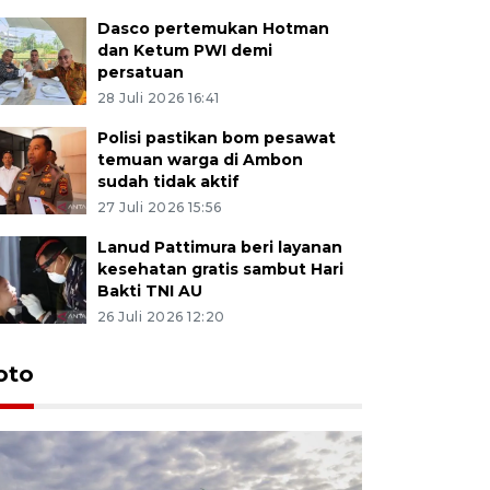
Dasco pertemukan Hotman
dan Ketum PWI demi
persatuan
28 Juli 2026 16:41
Polisi pastikan bom pesawat
temuan warga di Ambon
sudah tidak aktif
27 Juli 2026 15:56
Lanud Pattimura beri layanan
kesehatan gratis sambut Hari
Bakti TNI AU
26 Juli 2026 12:20
Euforia s
oto
Ternate
4 Juli 2026 11:1