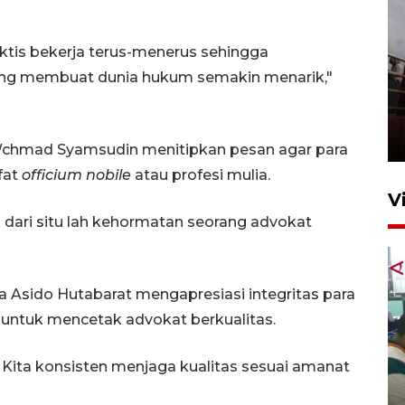
ktis bekerja terus-menerus sehingga
ang membuat dunia hukum semakin menarik,"
Unjuk rasa protes penataan
Pasar Higienis
5 Mei 2026 05:32
I Wchmad Syamsudin menitipkan pesan agar para
fat
officium nobile
atau profesi mulia.
V
a dari situ lah kehormatan seorang advokat
a Asido Hutabarat mengapresiasi integritas para
ntuk mencetak advokat berkualitas.
Ambon ajak semua pihak buka
. Kita konsisten menjaga kualitas sesuai amanat
ruang pada anak di lembaga