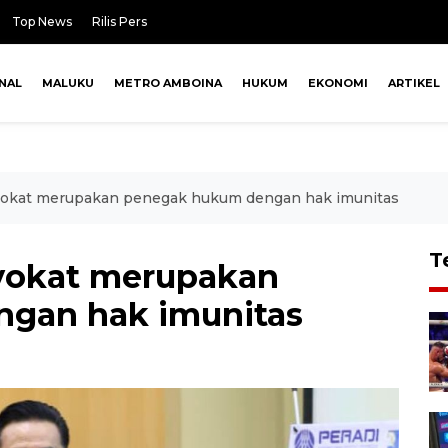
Top News
Rilis Pers
NAL
MALUKU
METRO AMBOINA
HUKUM
EKONOMI
ARTIKEL
okat merupakan penegak hukum dengan hak imunitas
T
vokat merupakan
gan hak imunitas