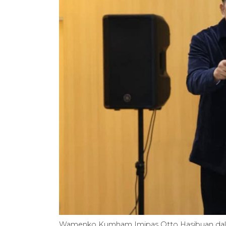
Wamenko Kumham Imipas Otto Hasibuan dalam