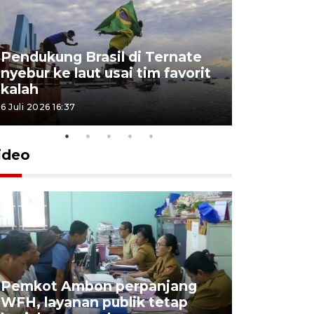
Pendukung Brasil di Ternate
nyebur ke laut usai tim favorit
kalah
6 Juli 2026 16:37
ideo
Pemkot Ambon perpanjang
WFH, layanan publik tetap
Pemkot 