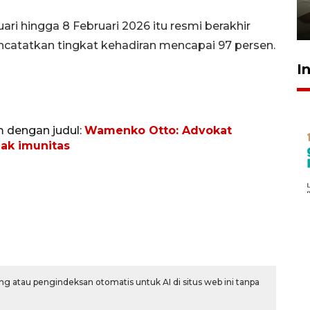
pembinaan
23 Juli 2026 14:28
ri hingga 8 Februari 2026 itu resmi berakhir
ncatatkan tingkat kehadiran mencapai 97 persen.
I
m dengan judul:
Wamenko Otto: Advokat
ak imunitas
g atau pengindeksan otomatis untuk AI di situs web ini tanpa