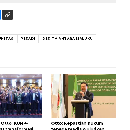
UNITAS
PERADI
BERITA ANTARA MALUKU
Vaksin HPV untuk siswa laki-
laki
2026-08-06 06:30:00
Otto: KUHP-
Otto: Kepastian hukum
u transformasi
tenaga medis wujudkan