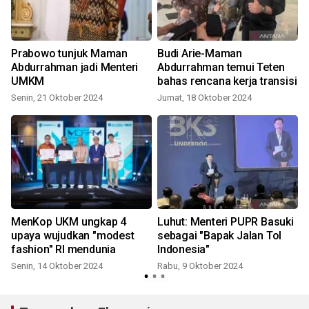
Prabowo tunjuk Maman
Budi Arie-Maman
L
n
Abdurrahman jadi Menteri
Abdurrahman temui Teten
UMKM
bahas rencana kerja transisi
Senin, 21 Oktober 2024
Jumat, 18 Oktober 2024
MenKop UKM ungkap 4
Luhut: Menteri PUPR Basuki
upaya wujudkan "modest
sebagai "Bapak Jalan Tol
fashion" RI mendunia
Indonesia"
Senin, 14 Oktober 2024
Rabu, 9 Oktober 2024