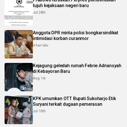
tujuh kejaksaan negeri baru
Jul 28th
Anggota DPR minta polisi bongkarsindikat
intimidasi korban curanmor
4 hari lalu
Kejagung geledah rumah Febrie Adriansyah
di Kebayoran Baru
Aug 1st
KPK umumkan OTT Bupati Sukoharjo Etik
Suryani terkait dugaan pemerasan
Jul 10th