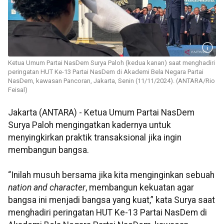
Ketua Umum Partai NasDem Surya Paloh (kedua kanan) saat menghadiri
peringatan HUT Ke-13 Partai NasDem di Akademi Bela Negara Partai
NasDem, kawasan Pancoran, Jakarta, Senin (11/11/2024). (ANTARA/Rio
Feisal)
Jakarta (ANTARA) - Ketua Umum Partai NasDem
Surya Paloh mengingatkan kadernya untuk
menyingkirkan praktik transaksional jika ingin
membangun bangsa.
“Inilah musuh bersama jika kita menginginkan sebuah
nation and character
, membangun kekuatan agar
bangsa ini menjadi bangsa yang kuat,” kata Surya saat
menghadiri peringatan HUT Ke-13 Partai NasDem di