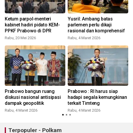
Ketum parpol-menteri
Yusril: Ambang batas
kabinet hadiri pidato KEM-
parlemen perlu dikaji
PPKF Prabowo di DPR
rasional dan komprehensif
Rabu, 20 Mei 2026
Rabu, 4 Maret 2026
S
Prabowo bangun ruang
Prabowo : RI harus siap
diskusi nasional antisipasi
hadapi segala kemungkinan
dampak geopolitik
terkait Timteng
Rabu, 4 Maret 2026
Rabu, 4 Maret 2026
Terpopuler - Polkam