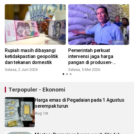
kualitas layanan ke
masyarakat
,
Rupiah masih dibayangi
Pemerintah perkuat
ketidakpastian geopolitik
intervensi jaga harga
dan tekanan domestik
pangan di produsen-
konsumen
Selasa, 2 Juni 2026
Selasa, 5 Mei 2026
S
Terpopuler - Ekonomi
Harga emas di Pegadaian pada 1 Agustus
serempak turun
Aug 1st