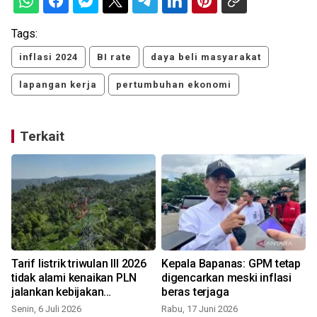
Tags:
inflasi 2024
BI rate
daya beli masyarakat
lapangan kerja
pertumbuhan ekonomi
Terkait
Tarif listrik triwulan III 2026
Kepala Bapanas: GPM tetap
tidak alami kenaikan PLN
digencarkan meski inflasi
jalankan kebijakan
beras terjaga
pemerintah dan jaga
Senin, 6 Juli 2026
Rabu, 17 Juni 2026
S