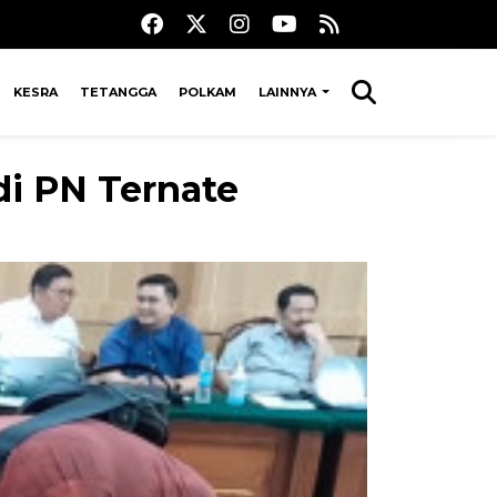
KESRA
TETANGGA
POLKAM
LAINNYA
di PN Ternate