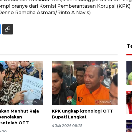
ompi oranye dari Komisi Pemberantasan Korupsi (KPK)
Denno Ramdha Asmara/Rinto A Navis)
T
kan Menhut Raja
KPK ungkap kronologi OTT
 penolakan
Bupati Langkat
i setelah OTT
4 Juli 2026 08:25
0:20