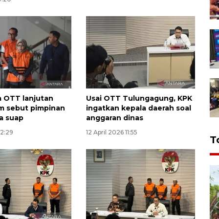
 OTT lanjutan
Usai OTT Tulungagung, KPK
m sebut pimpinan
ingatkan kepala daerah soal
a suap
anggaran dinas
12:29
12 April 2026 11:55
T