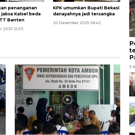
ikan penanganan
KPK umumkan Bupati Bekasi
 jaksa Kalsel beda
danayahnya jadi tersangka
TT Banten
20 Desember 2025 06:42
 2025 12:03
P
t
P
3 