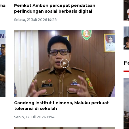
ama
Pemkot Ambon percepat pendataan
perlindungan sosial berbasis digital
Selasa, 21 Juli 2026 14:28
F
Gandeng Institut Leimena, Maluku perkuat
toleransi di sekolah
Senin, 13 Juli 2026 19:14
Unjuk rasa protes penataan