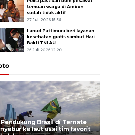
Polisi pastikan bom pesawat
temuan warga di Ambon
sudah tidak aktif
27 Juli 2026 15:56
Lanud Pattimura beri layanan
kesehatan gratis sambut Hari
Bakti TNI AU
26 Juli 2026 12:20
Euforia s
oto
Ternate
4 Juli 2026 11:1
Pendukung Brasil di Ternate
nyebur ke laut usai tim favorit