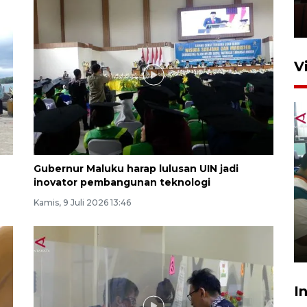
Pasar Higienis
5 Mei 2026 05:32
V
Gubernur Maluku harap lulusan UIN jadi
inovator pembangunan teknologi
Ambon ajak semua pihak buka
Kamis, 9 Juli 2026 13:46
ruang pada anak di lembaga
pembinaan
23 Juli 2026 14:28
I