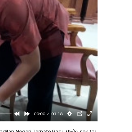
00:00
01:18
Rewind
Forward
Settings
PIP
Enter
10s
10s
fullscreen
lan Negeri Ternate,Rabu (15/5), sekitar