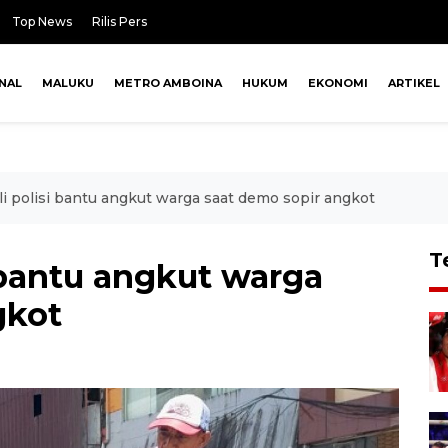
Top News
Rilis Pers
NAL
MALUKU
METRO AMBOINA
HUKUM
EKONOMI
ARTIKEL
li polisi bantu angkut warga saat demo sopir angkot
T
i bantu angkut warga
gkot