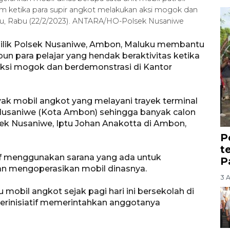
m ketika para supir angkot melakukan aksi mogok dan
ku, Rabu (22/2/2023). ANTARA/HO-Polsek Nusaniwe
 milik Polsek Nusaniwe, Ambon, Maluku membantu
 para pelajar yang hendak beraktivitas ketika
ksi mogok dan berdemonstrasi di Kantor
yak mobil angkot yang melayani trayek terminal
usaniwe (Kota Ambon) sehingga banyak calon
ek Nusaniwe, Iptu Johan Anakotta di Ambon,
P
t
tif menggunakan sarana yang ada untuk
P
n mengoperasikan mobil dinasnya.
3 
obil angkot sejak pagi hari ini bersekolah di
rinisiatif memerintahkan anggotanya