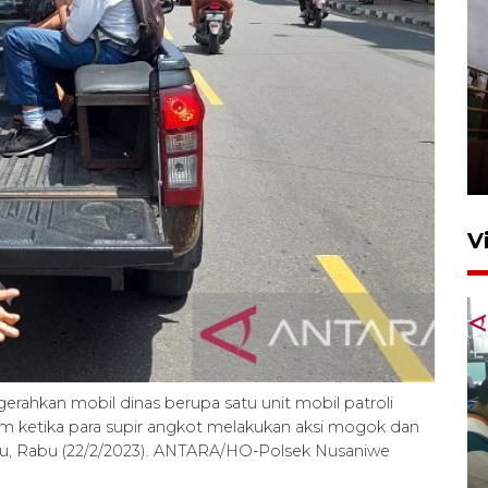
Unjuk rasa protes penataan
Pasar Higienis
5 Mei 2026 05:32
V
ahkan mobil dinas berupa satu unit mobil patroli
m ketika para supir angkot melakukan aksi mogok dan
Ambon ajak semua pihak buka
ku, Rabu (22/2/2023). ANTARA/HO-Polsek Nusaniwe
ruang pada anak di lembaga