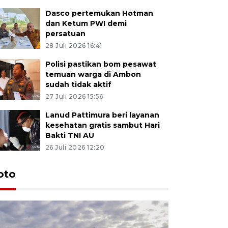
Dasco pertemukan Hotman
dan Ketum PWI demi
persatuan
28 Juli 2026 16:41
Polisi pastikan bom pesawat
temuan warga di Ambon
sudah tidak aktif
27 Juli 2026 15:56
Lanud Pattimura beri layanan
kesehatan gratis sambut Hari
Bakti TNI AU
26 Juli 2026 12:20
Euforia s
oto
Ternate
4 Juli 2026 11:1