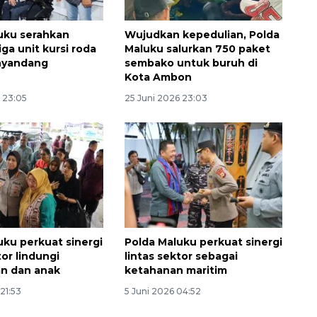
uku serahkan
Wujudkan kepedulian, Polda
ga unit kursi roda
Maluku salurkan 750 paket
nyandang
sembako untuk buruh di
Kota Ambon
 23:05
25 Juni 2026 23:03
uku perkuat sinergi
Polda Maluku perkuat sinergi
tor lindungi
lintas sektor sebagai
n dan anak
ketahanan maritim
 21:53
5 Juni 2026 04:52