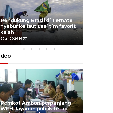
Pendukung Brasil di Ternate
nyebur ke laut usai tim favorit
kalah
6 Juli 2026 16:37
ideo
Pemkot Ambon perpanjang
WFH, layanan publik tetap
Pemkot 