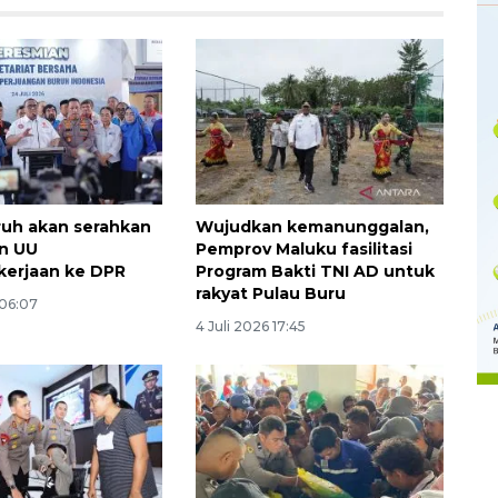
uruh akan serahkan
Wujudkan kemanunggalan,
an UU
Pemprov Maluku fasilitasi
kerjaan ke DPR
Program Bakti TNI AD untuk
rakyat Pulau Buru
Memberantas kejahatan
 06:07
jalanan Jakarta
4 Juli 2026 17:45
2026-08-05 18:00:00