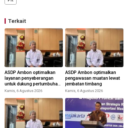
Plt
Terkait
ASDP Ambon optimalkan
ASDP Ambon optimalkan
layanan penyeberangan
pengawasan muatan lewat
untuk dukung pertumbuhan
jembatan timbang
ekonomi dan pariwisata
Kamis, 6 Agustus 2026
Kamis, 6 Agustus 2026