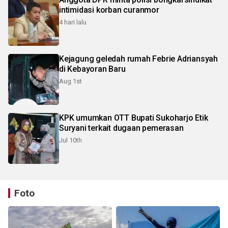
intimidasi korban curanmor
4 hari lalu
Kejagung geledah rumah Febrie Adriansyah
di Kebayoran Baru
Aug 1st
KPK umumkan OTT Bupati Sukoharjo Etik
Suryani terkait dugaan pemerasan
Jul 10th
Foto