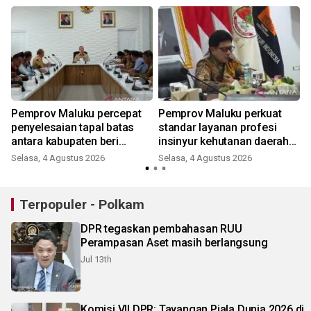
Pemprov Maluku percepat
Pemprov Maluku perkuat
penyelesaian tapal batas
standar layanan profesi
antara kabupaten beri
insinyur kehutanan daerah
kepastian hukum wilayah
tingkatakan kualitas
Selasa, 4 Agustus 2026
Selasa, 4 Agustus 2026
Terpopuler - Polkam
DPR tegaskan pembahasan RUU
Perampasan Aset masih berlangsung
Jul 13th
Komisi VII DPR: Tayangan Piala Dunia 2026 di