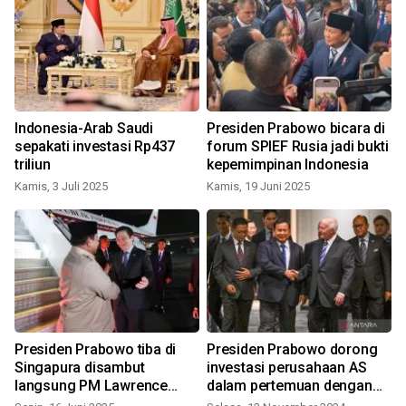
Indonesia-Arab Saudi
Presiden Prabowo bicara di
o
sepakati investasi Rp437
forum SPIEF Rusia jadi bukti
triliun
kepemimpinan Indonesia
Kamis, 3 Juli 2025
Kamis, 19 Juni 2025
Presiden Prabowo tiba di
Presiden Prabowo dorong
Singapura disambut
investasi perusahaan AS
langsung PM Lawrence
dalam pertemuan dengan
Wong
USINDO