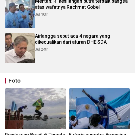
Mentan: RI kehilangan putra terbaik bangsa
atas wafatnya Rachmat Gobel
Jul 10th
Airlangga sebut ada 4 negara yang
dikecualikan dari aturan DHE SDA
Jul 24th
Foto
Pendukung Brasil di Ternate
Euforia suporter Argentina