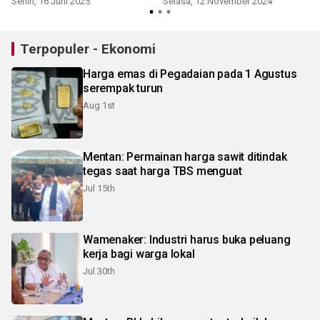
Senin, 16 Juni 2025
Selasa, 12 November 2024
R
Terpopuler - Ekonomi
Harga emas di Pegadaian pada 1 Agustus
serempak turun
Aug 1st
Mentan: Permainan harga sawit ditindak
tegas saat harga TBS menguat
Jul 15th
Wamenaker: Industri harus buka peluang
kerja bagi warga lokal
Jul 30th