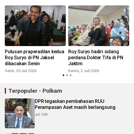
Putusan praperadilan kedua
Roy Suryo hadiri sidang
Roy Suryo di PN Jaksel
perdana Dokter Tifa di PN
dibacakan Senin
Jaktim
S
Senin, 20 Juli 2026
Kamis, 2 Juli 2026
Terpopuler - Polkam
DPR tegaskan pembahasan RUU
Perampasan Aset masih berlangsung
Jul 13th