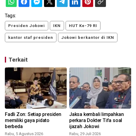
Tags:
Presiden Jokowi
IKN
HUT Ke-79 RI
kantor staf presiden
Jokowi berkantor di IKN
Terkait
Fadli Zon: Setiap presiden
Jaksa kembali limpahkan
memiliki gaya pidato
perkara Dokter Tifa soal
berbeda
ijazah Jokowi
Rabu, 5 Agustus 2026
Rabu, 29 Juli 2026
S