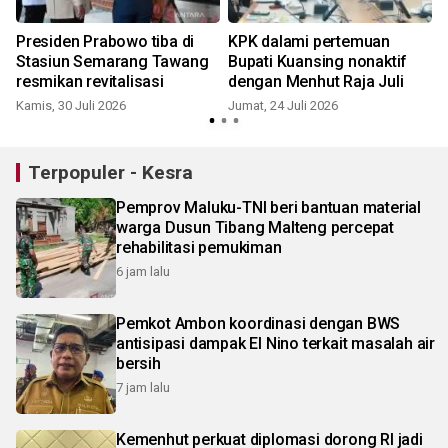
Presiden Prabowo tiba di
KPK dalami pertemuan
Stasiun Semarang Tawang
Bupati Kuansing nonaktif
resmikan revitalisasi
dengan Menhut Raja Juli
Kamis, 30 Juli 2026
Jumat, 24 Juli 2026
S
Terpopuler - Kesra
Pemprov Maluku-TNI beri bantuan material
warga Dusun Tibang Malteng percepat
rehabilitasi pemukiman
6 jam lalu
Pemkot Ambon koordinasi dengan BWS
antisipasi dampak El Nino terkait masalah air
bersih
7 jam lalu
Kemenhut perkuat diplomasi dorong RI jadi