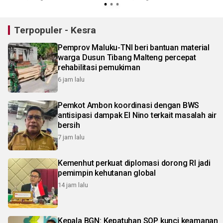
Terpopuler - Kesra
Pemprov Maluku-TNI beri bantuan material
warga Dusun Tibang Malteng percepat
rehabilitasi pemukiman
6 jam lalu
Pemkot Ambon koordinasi dengan BWS
antisipasi dampak El Nino terkait masalah air
bersih
7 jam lalu
Kemenhut perkuat diplomasi dorong RI jadi
pemimpin kehutanan global
14 jam lalu
Kepala BGN: Kepatuhan SOP kunci keamanan