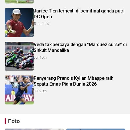
Janice Tjen terhenti di semifinal ganda putri
DC Open
5 hari lalu
Veda tak percaya dengan "Marquez curse" di
Sirkuit Mandalika
Jul 15th
Penyerang Prancis Kylian Mbappe raih
Sepatu Emas Piala Dunia 2026
Jul 20th
Foto