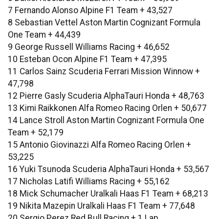
7 Fernando Alonso Alpine F1 Team + 43,527
8 Sebastian Vettel Aston Martin Cognizant Formula
One Team + 44,439
9 George Russell Williams Racing + 46,652
10 Esteban Ocon Alpine F1 Team + 47,395
11 Carlos Sainz Scuderia Ferrari Mission Winnow +
47,798
12 Pierre Gasly Scuderia AlphaTauri Honda + 48,763
13 Kimi Raikkonen Alfa Romeo Racing Orlen + 50,677
14 Lance Stroll Aston Martin Cognizant Formula One
Team + 52,179
15 Antonio Giovinazzi Alfa Romeo Racing Orlen +
53,225
16 Yuki Tsunoda Scuderia AlphaTauri Honda + 53,567
17 Nicholas Latifi Williams Racing + 55,162
18 Mick Schumacher Uralkali Haas F1 Team + 68,213
19 Nikita Mazepin Uralkali Haas F1 Team + 77,648
20 Sergio Perez Red Bull Racing + 1 Lap