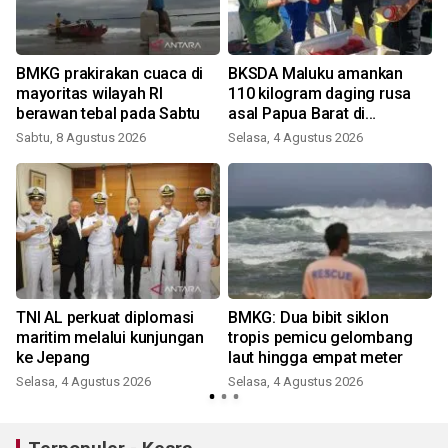
BMKG prakirakan cuaca di
BKSDA Maluku amankan
mayoritas wilayah RI
110 kilogram daging rusa
berawan tebal pada Sabtu
asal Papua Barat di
Pelabuhan Bula
Sabtu, 8 Agustus 2026
Selasa, 4 Agustus 2026
TNI AL perkuat diplomasi
BMKG: Dua bibit siklon
maritim melalui kunjungan
tropis pemicu gelombang
ke Jepang
laut hingga empat meter
Selasa, 4 Agustus 2026
Selasa, 4 Agustus 2026
R