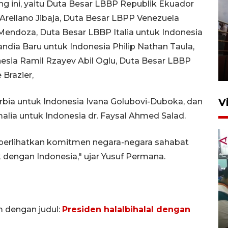
g ini, yaitu Duta Besar LBBP Republik Ekuador
 Arellano Jibaja, Duta Besar LBPP Venezuela
Mendoza, Duta Besar LBBP Italia untuk Indonesia
Unjuk rasa protes penataan
ndia Baru untuk Indonesia Philip Nathan Taula,
Pasar Higienis
esia Ramil Rzayev Abil Oglu, Duta Besar LBBP
5 Mei 2026 05:32
 Brazier,
V
bia untuk Indonesia Ivana Golubovi-Duboka, dan
alia untuk Indonesia dr. Faysal Ahmed Salad.
perlihatkan komitmen negara-negara sahabat
dengan Indonesia," ujar Yusuf Permana.
Ambon ajak semua pihak buka
ruang pada anak di lembaga
m dengan judul:
Presiden halalbihalal dengan
pembinaan