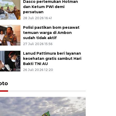
Dasco pertemukan Hotman
dan Ketum PWI demi
persatuan
28 Juli 2026 16:41
Polisi pastikan bom pesawat
temuan warga di Ambon
sudah tidak aktif
27 Juli 2026 15:56
Lanud Pattimura beri layanan
kesehatan gratis sambut Hari
Bakti TNI AU
26 Juli 2026 12:20
Euforia s
oto
Ternate
4 Juli 2026 11:1