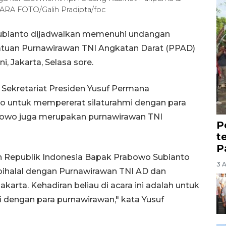
NTARA FOTO/Galih Pradipta/foc
Subianto dijadwalkan memenuhi undangan
satuan Purnawirawan TNI Angkatan Darat (PPAD)
i, Jakarta, Selasa sore.
 Sekretariat Presiden Yusuf Permana
o untuk mempererat silaturahmi dengan para
bowo juga merupakan purnawirawan TNI
P
t
P
den Republik Indonesia Bapak Prabowo Subianto
3 
bihalal dengan Purnawirawan TNI AD dan
Jakarta. Kehadiran beliau di acara ini adalah untuk
i dengan para purnawirawan," kata Yusuf