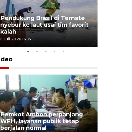
Pendukung Brasil di Ternate
nyebur ke laut usai tim favorit
kalah
6 Juli 2026 16:37
ideo
Pemkot Ambon perpanjang
WFH, layanan publik tetap
Pemkot 
berjalan normal
registrasi