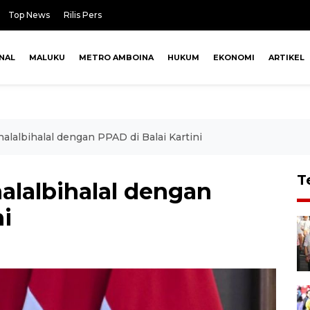
Top News
Rilis Pers
NAL
MALUKU
METRO AMBOINA
HUKUM
EKONOMI
ARTIKEL
lalbihalal dengan PPAD di Balai Kartini
T
alalbihalal dengan
ni