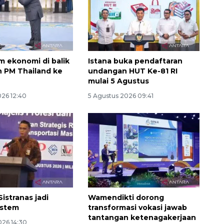
 ekonomi di balik
Istana buka pendaftaran
 PM Thailand ke
undangan HUT Ke-81 RI
mulai 5 Agustus
026 12:40
5 Agustus 2026 09:41
istranas jadi
Wamendikti dorong
istem
transformasi vokasi jawab
tantangan ketenagakerjaan
026 14:30