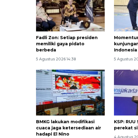
Fadli Zon: Setiap presiden
Momentum
memiliki gaya pidato
kunjungan
berbeda
Indonesia
5 Agustus 2026 14:38
5 Agustus 2
BMKG lakukan modifikasi
KSP: RUU S
cuaca jaga ketersediaan air
perekat s
hadapi El Nino
4 Agustus 2