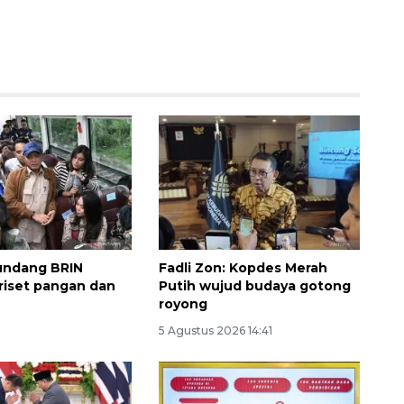
Memberantas kejahatan
jalanan Jakarta
undang BRIN
Fadli Zon: Kopdes Merah
2026-08-05 18:00:00
riset pangan dan
Putih wujud budaya gotong
royong
5 Agustus 2026 14:41