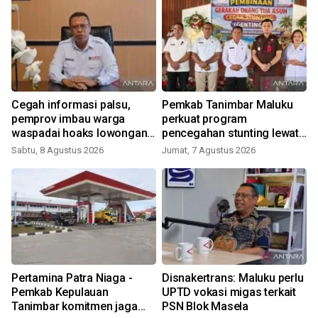
Cegah informasi palsu,
Pemkab Tanimbar Maluku
pemprov imbau warga
perkuat program
waspadai hoaks lowongan
pencegahan stunting lewat
kerja Blok Masela
Genting 2026
Sabtu, 8 Agustus 2026
Jumat, 7 Agustus 2026
Pertamina Patra Niaga -
Disnakertrans: Maluku perlu
Pemkab Kepulauan
UPTD vokasi migas terkait
Tanimbar komitmen jaga
PSN Blok Masela