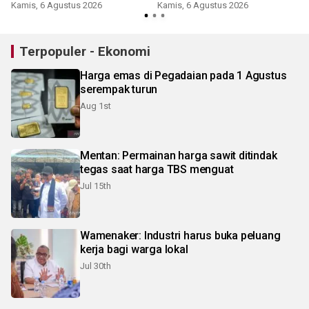
keandalan suplai BBM di
Kamis, 6 Agustus 2026
Kamis, 6 Agustus 2026
R
Saumlaki
Terpopuler - Ekonomi
Harga emas di Pegadaian pada 1 Agustus
serempak turun
Aug 1st
Mentan: Permainan harga sawit ditindak
tegas saat harga TBS menguat
Jul 15th
Wamenaker: Industri harus buka peluang
kerja bagi warga lokal
Jul 30th