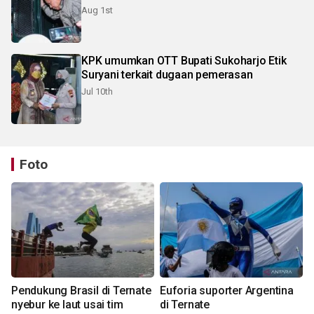
Aug 1st
KPK umumkan OTT Bupati Sukoharjo Etik
Suryani terkait dugaan pemerasan
Jul 10th
Foto
Pendukung Brasil di Ternate
Euforia suporter Argentina
nyebur ke laut usai tim
di Ternate