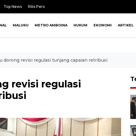
Top News
Rilis Pers
NAL
MALUKU
METRO AMBOINA
HUKUM
EKONOMI
ARTIKEL
dorong revisi regulasi tunjang capaian retribusi
T
 revisi regulasi
ribusi