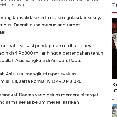
T
iel Leonard).
g konsolidasi serta revisi regulasi khususnya
ribusi Daerah guna menunjang target
ik.
 melihat realisasi pendapatan retribusi daerah
lebih dari Rp800 miliar hingga pertengahan tahun
dullah Asis Sangkala di Ambon, Rabu.
h Asis usai mengikuti rapat evaluasi
i II, II, serta komisi IV DPRD Maluku.
K
I
Perangkat Daerah yang belum memenuhi target
4 j
ng sama sekali belum merealisasikan