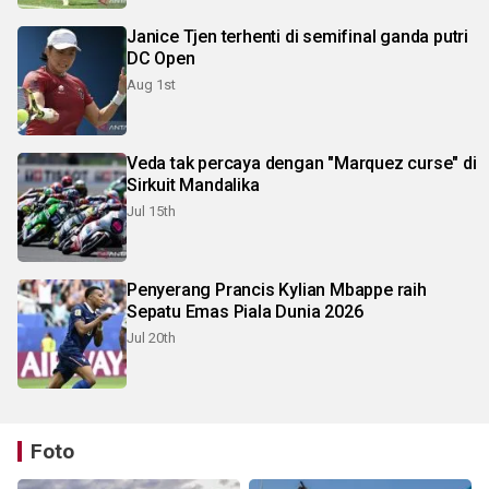
Janice Tjen terhenti di semifinal ganda putri
DC Open
Aug 1st
Veda tak percaya dengan "Marquez curse" di
Sirkuit Mandalika
Jul 15th
Penyerang Prancis Kylian Mbappe raih
Sepatu Emas Piala Dunia 2026
Jul 20th
Foto