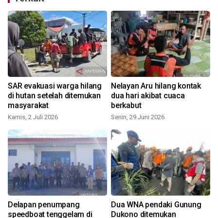
SAR evakuasi warga hilang
Nelayan Aru hilang kontak
di hutan setelah ditemukan
dua hari akibat cuaca
masyarakat
berkabut
Kamis, 2 Juli 2026
Senin, 29 Juni 2026
M
Delapan penumpang
Dua WNA pendaki Gunung
speedboat tenggelam di
Dukono ditemukan