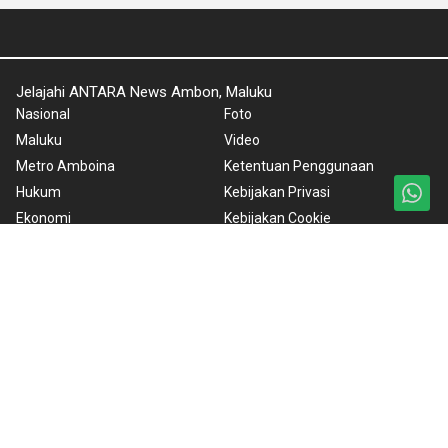
Jelajahi ANTARA News Ambon, Maluku
Nasional
Foto
Maluku
Video
Metro Amboina
Ketentuan Penggunaan
Hukum
Kebijakan Privasi
Ekonomi
Kebijakan Cookie
Artikel
Pedoman Media Siber
Kesra
Tentang Kami
Tetangga
Rilis Pers
Polkam
DPRD Maluku
Feature