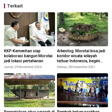
Terkait
KKP-Kemenhan siap
Arkeolog: Morotai bisa jadi
kolaborasi bangun Morotai
koridor wisata wilayah
jadi lokasi pertahanan
terluar Indonesia, begini
penjelasannya
Jumat, 29 November 2024
Selasa, 28 Desember 2021
i
Pengelolaan situs sejarah di
Pemkab belum pastikan