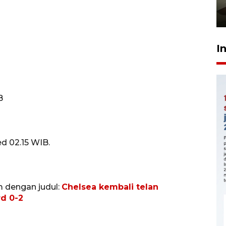
pembinaan
23 Juli 2026 14:28
I
B
d 02.15 WIB.
m dengan judul:
Chelsea kembali telan
rd 0-2