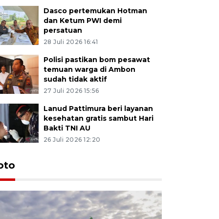
Dasco pertemukan Hotman
dan Ketum PWI demi
persatuan
28 Juli 2026 16:41
Polisi pastikan bom pesawat
temuan warga di Ambon
sudah tidak aktif
27 Juli 2026 15:56
Lanud Pattimura beri layanan
kesehatan gratis sambut Hari
Bakti TNI AU
26 Juli 2026 12:20
Euforia s
oto
Ternate
4 Juli 2026 11:1