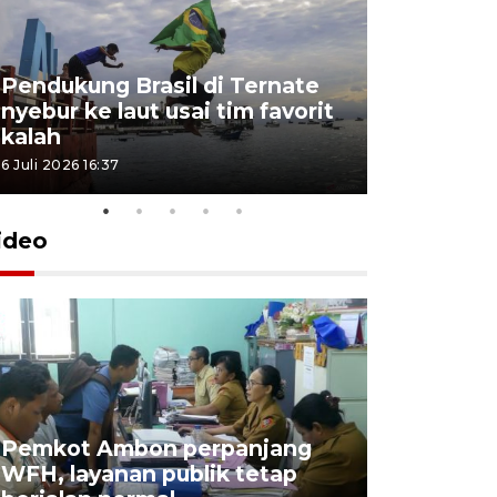
Pendukung Brasil di Ternate
nyebur ke laut usai tim favorit
kalah
6 Juli 2026 16:37
ideo
Pemkot Ambon perpanjang
WFH, layanan publik tetap
Pemkot 