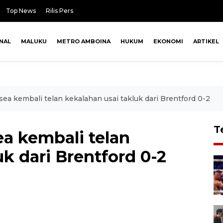
Top News
Rilis Pers
NAL
MALUKU
METRO AMBOINA
HUKUM
EKONOMI
ARTIKEL
lsea kembali telan kekalahan usai takluk dari Brentford 0-2
T
ea kembali telan
uk dari Brentford 0-2