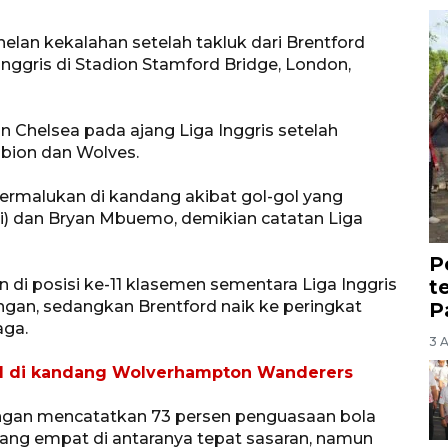
elan kekalahan setelah takluk dari Brentford
nggris di Stadion Stamford Bridge, London,
 Chelsea pada ajang Liga Inggris setelah
bion dan Wolves.
ermalukan di kandang akibat gol-gol yang
iri) dan Bryan Mbuemo, demikian catatan Liga
P
t
di posisi ke-11 klasemen sementara Liga Inggris
ngan, sedangkan Brentford naik ke peringkat
P
aga.
3 
0-1 di kandang Wolverhampton Wanderers
ngan mencatatkan 73 persen penguasaan bola
ng empat di antaranya tepat sasaran, namun