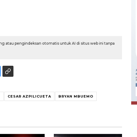
g atau pengindeksan otomatis untuk AI di situs web ini tanpa
Ekonomi triwulan II-2026
tumbuh 5,29 persen
2026-08-06 18:45:00
S
CESAR AZPILICUETA
BRYAN MBUEMO