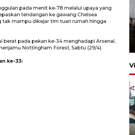
gulan pada menit ke-78 melalui upaya yang
lepaskan tendangan ke gawang Chelsea
g tak mampu dikejar tim tuan rumah hingga
Unjuk rasa protes penataan
Pasar Higienis
ai berat pada pekan ke-34 menghadapi Arsenal,
5 Mei 2026 05:32
menjamu Nottingham Forest, Sabtu (29/4).
an ke-33:
V
Ambon ajak semua pihak buka
ruang pada anak di lembaga