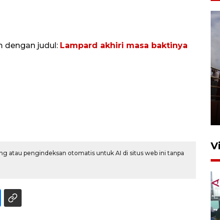
m dengan judul:
Lampard akhiri masa baktinya
Unjuk rasa protes penataan
Pasar Higienis
5 Mei 2026 05:32
V
g atau pengindeksan otomatis untuk AI di situs web ini tanpa