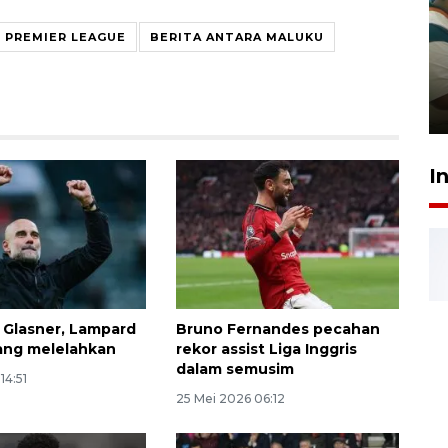
Ambon ajak semua pihak buka
PREMIER LEAGUE
BERITA ANTARA MALUKU
ruang pada anak di lembaga
pembinaan
23 Juli 2026 14:28
I
, Glasner, Lampard
Bruno Fernandes pecahan
yang melelahkan
rekor assist Liga Inggris
dalam semusim
14:51
25 Mei 2026 06:12