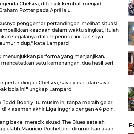
genda Chelsea, ditunjuk kembali menjadi
raham Potter pada April lalu.
susnya penggemar pertandingan, melihat situasi
embalikkan keadaan dalam waktu singkat, itulah
ikan segalanya dalam periode ini dan saya
seumur hidup," kata Lampard
k menunjukkan performa yang menjanjikan.
 mencatatkan satu kemenangan, dua hasil seri
 pertandingan Chelsea, saya yakin, dan saya
ak bola ini," ungkap Lampard.
h Todd Boehly itu musim ini tanpa meraih gelar
 di klasemen akhir Liga Inggris dengan 44 poin.
ng bakal meracik skuad The Blues setelah
F
 pelatih Mauricio Pochettino dirumorkan akan