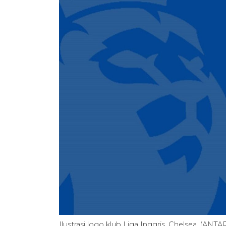
Ilustrasi logo klub Liga Inggris, Chelsea. (ANTA