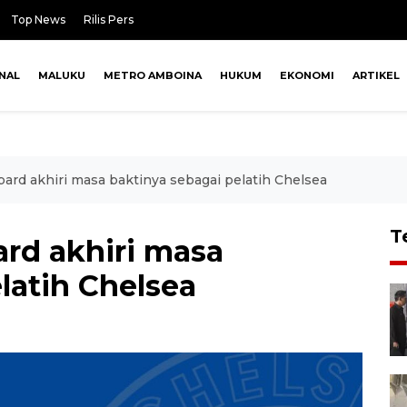
Top News
Rilis Pers
NAL
MALUKU
METRO AMBOINA
HUKUM
EKONOMI
ARTIKEL
pard akhiri masa baktinya sebagai pelatih Chelsea
T
ard akhiri masa
latih Chelsea