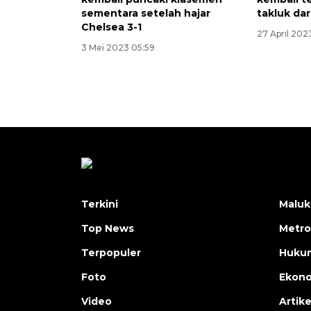
sementara setelah hajar
takluk dar
Chelsea 3-1
27 April 202
3 Mei 2023 05:59
Terkini
Maluk
Top News
Metro
Terpopuler
Huku
Foto
Ekon
Video
Artike