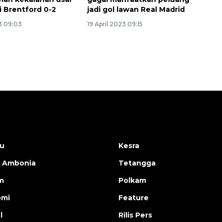
i Brentford 0-2
jadi gol lawan Real Madrid
3 09:03
19 April 2023 09:15
u
Kesra
 Ambonia
Tetangga
m
Polkam
omi
Feature
l
Rilis Pers