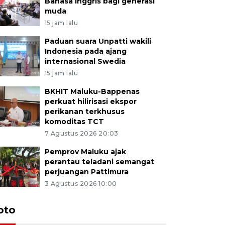
Bahasa Inggris bagi generasi
muda
15 jam lalu
Paduan suara Unpatti wakili
Indonesia pada ajang
internasional Swedia
15 jam lalu
BKHIT Maluku-Bappenas
perkuat hilirisasi ekspor
perikanan terkhusus
komoditas TCT
7 Agustus 2026 20:03
Pemprov Maluku ajak
perantau teladani semangat
perjuangan Pattimura
3 Agustus 2026 10:00
Euforia s
oto
Ternate