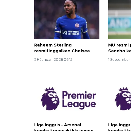
Raheem Sterling
MU resmi 
resmitinggalkan Chelsea
Sancho k
29 Januari 2026 06:15
1 September
Liga Inggris - Arsenal
Liga Inggr
kembali puncaki klasemen
kembali t