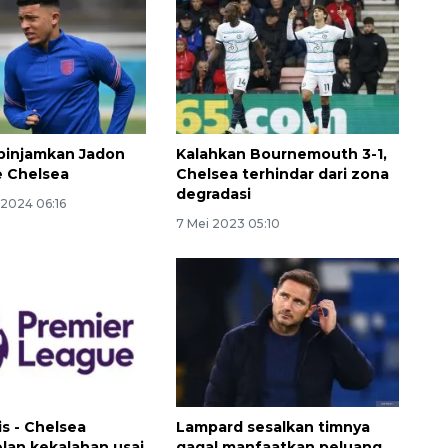
pinjamkan Jadon
Kalahkan Bournemouth 3-1,
e Chelsea
Chelsea terhindar dari zona
degradasi
 2024 06:16
7 Mei 2023 05:10
160 ribu sambungan baru
jaringan gas 2026
2026-08-07 18:00:00
is - Chelsea
Lampard sesalkan timnya
elan kekalahan usai
gagal manfaatkan peluang