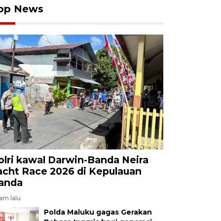
op News
olri kawal Darwin-Banda Neira
acht Race 2026 di Kepulauan
anda
jam lalu
Polda Maluku gagas Gerakan