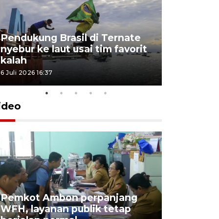
Pendukung Brasil di Ternate
nyebur ke laut usai tim favorit
kalah
6 Juli 2026 16:37
ideo
Pemkot Ambon perpanjang
WFH, layanan publik tetap
Pemkot 