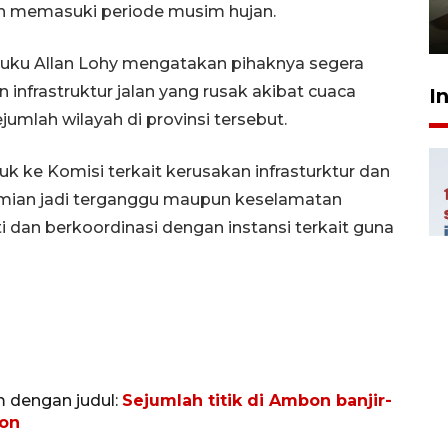
pembinaan
dah memasuki periode musim hujan.
23 Juli 2026 14:28
uku Allan Lohy mengatakan pihaknya segera
 infrastruktur jalan yang rusak akibat cuaca
I
umlah wilayah di provinsi tersebut.
uk ke Komisi terkait kerusakan infrasturktur dan
mian jadi terganggu maupun keselamatan
i dan berkoordinasi dengan instansi terkait guna
m dengan judul:
Sejumlah titik di Ambon banjir-
hon