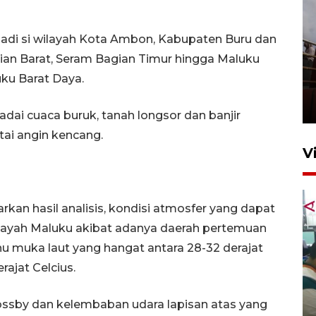
rjadi si wilayah Kota Ambon, Kabupaten Buru dan
ian Barat, Seram Bagian Timur hingga Maluku
Unjuk rasa protes penataan
ku Barat Daya.
Pasar Higienis
5 Mei 2026 05:32
ai cuaca buruk, tanah longsor dan banjir
ai angin kencang.
V
rkan hasil analisis, kondisi atmosfer yang dapat
wilayah Maluku akibat adanya daerah pertemuan
u muka laut yang hangat antara 28-32 derajat
rajat Celcius.
Ambon ajak semua pihak buka
ruang pada anak di lembaga
ssby dan kelembaban udara lapisan atas yang