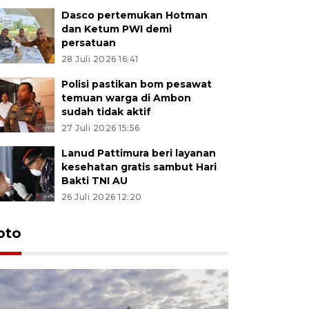
Dasco pertemukan Hotman
dan Ketum PWI demi
persatuan
28 Juli 2026 16:41
Polisi pastikan bom pesawat
temuan warga di Ambon
sudah tidak aktif
27 Juli 2026 15:56
Lanud Pattimura beri layanan
kesehatan gratis sambut Hari
Bakti TNI AU
26 Juli 2026 12:20
Euforia s
oto
Ternate
4 Juli 2026 11:1