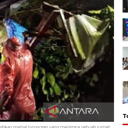
T
ihkan matrial longsoran yang menimpa sebuah rumah