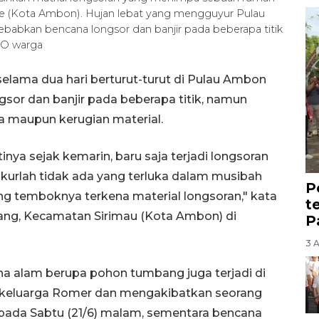
e (Kota Ambon). Hujan lebat yang mengguyur Pulau
babkan bencana longsor dan banjir pada beberapa titik
HO warga
elama dua hari berturut-turut di Pulau Ambon
sor dan banjir pada beberapa titik, namun
a maupun kerugian material.
inya sejak kemarin, baru saja terjadi longsoran
kurlah tidak ada yang terluka dalam musibah
P
g temboknya terkena material longsoran," kata
t
ang, Kecamatan Sirimau (Kota Ambon) di
P
3 
a alam berupa pohon tumbang juga terjadi di
eluarga Romer dan mengakibatkan seorang
pada Sabtu (21/6) malam, sementara bencana