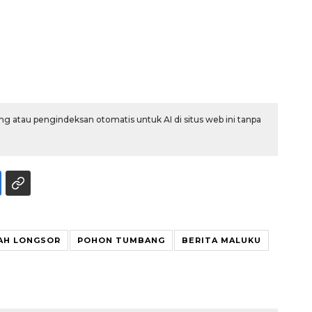
g atau pengindeksan otomatis untuk AI di situs web ini tanpa
Ekonomi triwulan II-2026
tumbuh 5,29 persen
2026-08-06 18:45:00
AH LONGSOR
POHON TUMBANG
BERITA MALUKU