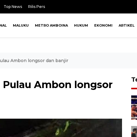
Top News
Rilis Pers
NAL
MALUKU
METRO AMBOINA
HUKUM
EKONOMI
ARTIKEL
Pulau Ambon longsor dan banjir
T
i Pulau Ambon longsor