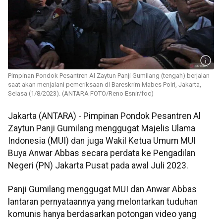
Pimpinan Pondok Pesantren Al Zaytun Panji Gumilang (tengah) berjalan
saat akan menjalani pemeriksaan di Bareskrim Mabes Polri, Jakarta,
Selasa (1/8/2023). (ANTARA FOTO/Reno Esnir/foc)
Jakarta (ANTARA) - Pimpinan Pondok Pesantren Al
Zaytun Panji Gumilang menggugat Majelis Ulama
Indonesia (MUI) dan juga Wakil Ketua Umum MUI
Buya Anwar Abbas secara perdata ke Pengadilan
Negeri (PN) Jakarta Pusat pada awal Juli 2023.
Panji Gumilang menggugat MUI dan Anwar Abbas
lantaran pernyataannya yang melontarkan tuduhan
komunis hanya berdasarkan potongan video yang