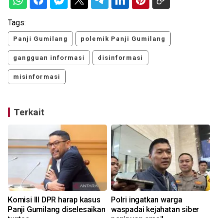
Tags:
Panji Gumilang
polemik Panji Gumilang
gangguan informasi
disinformasi
misinformasi
Terkait
Komisi III DPR harap kasus
Polri ingatkan warga
P
Panji Gumilang diselesaikan
waspadai kejahatan siber