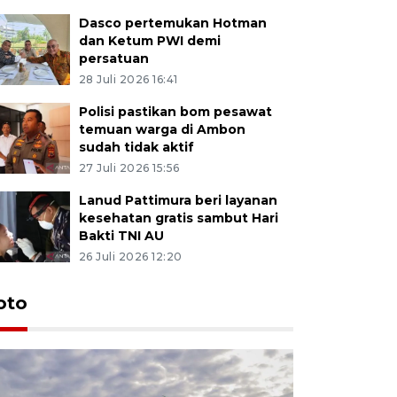
Dasco pertemukan Hotman
dan Ketum PWI demi
persatuan
28 Juli 2026 16:41
Polisi pastikan bom pesawat
temuan warga di Ambon
sudah tidak aktif
27 Juli 2026 15:56
Lanud Pattimura beri layanan
kesehatan gratis sambut Hari
Bakti TNI AU
26 Juli 2026 12:20
Euforia s
oto
Ternate
4 Juli 2026 11:1