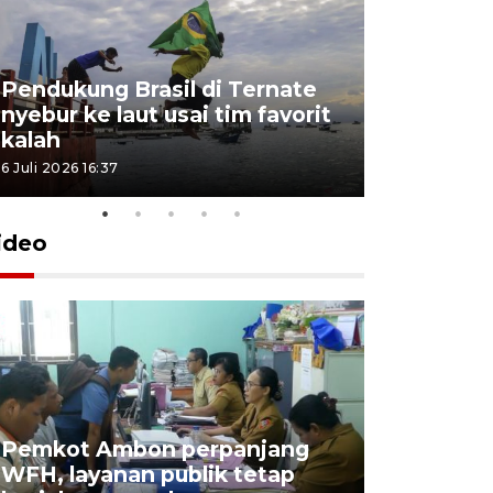
Pendukung Brasil di Ternate
nyebur ke laut usai tim favorit
kalah
6 Juli 2026 16:37
ideo
Pemkot Ambon perpanjang
WFH, layanan publik tetap
Pemkot 