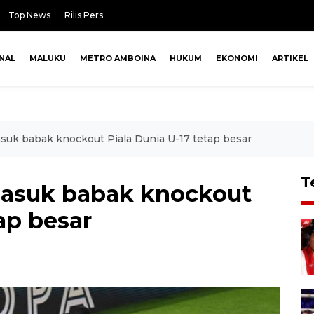
Top News
Rilis Pers
NAL
MALUKU
METRO AMBOINA
HUKUM
EKONOMI
ARTIKEL
uk babak knockout Piala Dunia U-17 tetap besar
T
asuk babak knockout
ap besar