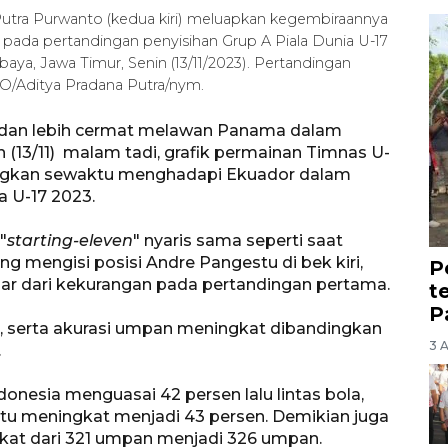
utra Purwanto (kedua kiri) meluapkan kegembiraannya
ada pertandingan penyisihan Grup A Piala Dunia U-17
aya, Jawa Timur, Senin (13/11/2023). Pertandingan
O/Aditya Pradana Putra/nym.
is dan lebih cermat melawan Panama dalam
 (13/11) malam tadi, grafik permainan Timnas U-
dingkan sewaktu menghadapi Ekuador dalam
a U-17 2023.
"
starting-eleven
" nyaris sama seperti saat
g mengisi posisi Andre Pangestu di bek kiri,
P
ar dari kekurangan pada pertandingan pertama.
t
P
la, serta akurasi umpan meningkat dibandingkan
3 
.
nesia menguasai 42 persen lalu lintas bola,
u meningkat menjadi 43 persen. Demikian juga
at dari 321 umpan menjadi 326 umpan.