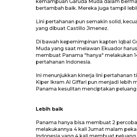
kemampuan Garuda Muda dalam berma
bertambah baik. Mereka juga tampil lebi
Lini pertahanan pun semakin solid, kecua
yang dibuat Castillo Jimenez.
Di bawah kepemimpinan kapten Iqbal Gwi
Muda yang saat melawan Ekuador harus 
membuat Panama "hanya" melakukan 14 
pertahanan Indonesia.
Ini menunjukkan kinerja lini pertahanan 
Kiper Ikram Al Giffari pun menjadi leb
Panama kesulitan menciptakan peluang 
Lebih baik
Panama hanya bisa membuat 2 percobaa
melakukannya 4 kali Jumat malam pekan
Indonesia yang 4 kali membuat peluang 