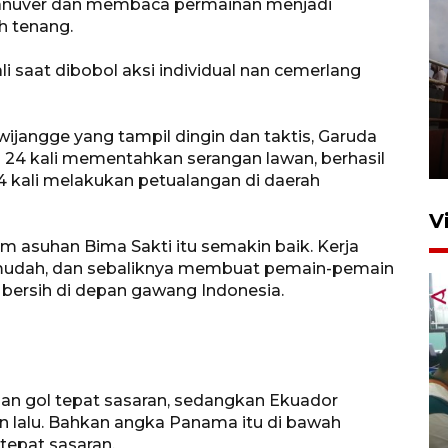
nuver dan membaca permainan menjadi
h tenang.
li saat dibobol aksi individual nan cemerlang
Unjuk rasa protes penataan
Pasar Higienis
jangge yang tampil dingin dan taktis, Garuda
5 Mei 2026 05:32
24 kali mementahkan serangan lawan, berhasil
kali melakukan petualangan di daerah
V
tim asuhan Bima Sakti itu semakin baik. Kerja
ih mudah, dan sebaliknya membuat pemain-pemain
bersih di depan gawang Indonesia.
n gol tepat sasaran, sedangkan Ekuador
Ambon ajak semua pihak buka
 lalu. Bahkan angka Panama itu di bawah
ruang pada anak di lembaga
tepat sasaran.