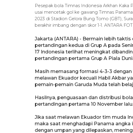
Pesepak bola Timnas Indonesia Arkhan Kaka P
usai mencetak gol ke gawang Timnas Panama p
2023 di Stadion Gelora Bung Tomo (GBT), Surab
berakhir imbang dengan skor 1-1. ANTARA FOT
Jakarta (ANTARA) - Bermain lebih takt
pertandingan kedua di Grup A pada Senin
17 Indonesia terlihat meningkat diban
pertandingan pertama Grup A Piala Duni
Masih memasang formasi 4-3-3 dengan 
melawan Ekuador kecuali Habil Akbar yan
pemain-pemain Garuda Muda telah belaj
Hasilnya, penguasaan dan distribusi bo
pertandingan pertama 10 November lalu
Jika saat melawan Ekuador tim muda Indo
maka saat menghadapi Panama angka it
dengan umpan yang dilepaskan, meningk