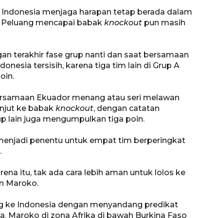
u, Indonesia menjaga harapan tetap berada dalam
ni. Peluang mencapai babak
knockout
pun masih
an terakhir fase grup nanti dan saat bersamaan
sia tersisih, karena tiga tim lain di Grup A
oin.
bersamaan Ekuador menang atau seri melawan
njut ke babak
knockout
, dengan catatan
p lain juga mengumpulkan tiga poin.
gol menjadi penentu untuk empat tim berperingkat
.
rena itu, tak ada cara lebih aman untuk lolos ke
n Maroko.
ang ke Indonesia dengan menyandang predikat
. Maroko di zona Afrika di bawah Burkina Faso