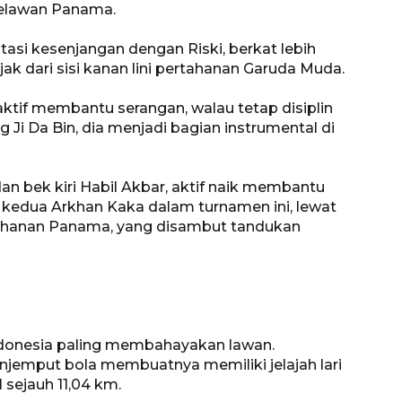
elawan Panama.
tasi kesenjangan dengan Riski, berkat lebih
jak dari sisi kanan lini pertahanan Garuda Muda.
aktif membantu serangan, walau tetap disiplin
i Da Bin, dia menjadi bagian instrumental di
an bek kiri Habil Akbar, aktif naik membantu
 kedua Arkhan Kaka dalam turnamen ini, lewat
tahanan Panama, yang disambut tandukan
Waspadai penyakit saat
musim kemarau
2026-08-05 12:00:00
ndonesia paling membahayakan lawan.
njemput bola membuatnya memiliki jelajah lari
sejauh 11,04 km.