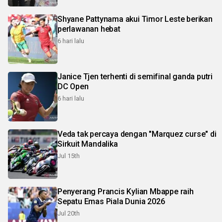
Shyane Pattynama akui Timor Leste berikan
perlawanan hebat
6 hari lalu
Janice Tjen terhenti di semifinal ganda putri
DC Open
6 hari lalu
Veda tak percaya dengan "Marquez curse" di
Sirkuit Mandalika
Jul 15th
Penyerang Prancis Kylian Mbappe raih
Sepatu Emas Piala Dunia 2026
Jul 20th