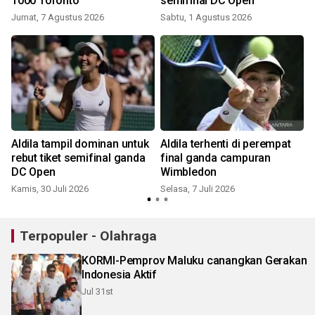
1000 Toronto
semifinal DC Open
Jumat, 7 Agustus 2026
Sabtu, 1 Agustus 2026
S
Aldila tampil dominan untuk
Aldila terhenti di perempat
rebut tiket semifinal ganda
final ganda campuran
DC Open
Wimbledon
Kamis, 30 Juli 2026
Selasa, 7 Juli 2026
S
Terpopuler - Olahraga
KORMI-Pemprov Maluku canangkan Gerakan
Indonesia Aktif
Jul 31st