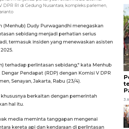
V DPR RI di Gedung Nusantara, kompleks parlemen,
arianto
gan (Menhub) Dudy Purwagandhi menegaskan
tasan sebidang menjadi perhatian serius
jadi, termasuk insiden yang menewaskan asisten
 2025.
n) terhadap perlintasan sebidang," kata Menhub
t Dengar Pendapat (RDP) dengan Komisi V DPR
P
en, Senayan, Jakarta, Rabu (23/4).
t
P
 khususnya berkaitan dengan pemerintah
3 
n hal itu.
awak media meminta tanggapan mengenai
ara kereta api dan kendaraan di perlintasan