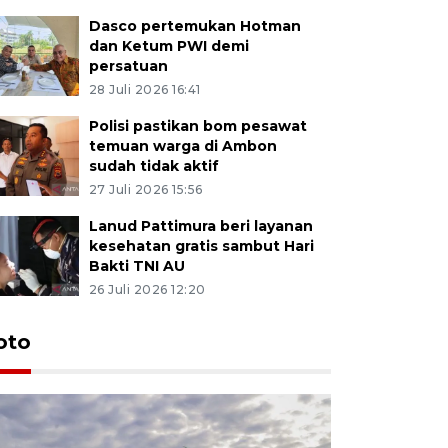
Dasco pertemukan Hotman
dan Ketum PWI demi
persatuan
28 Juli 2026 16:41
Polisi pastikan bom pesawat
temuan warga di Ambon
sudah tidak aktif
27 Juli 2026 15:56
Lanud Pattimura beri layanan
kesehatan gratis sambut Hari
Bakti TNI AU
26 Juli 2026 12:20
Euforia s
oto
Ternate
4 Juli 2026 11:1