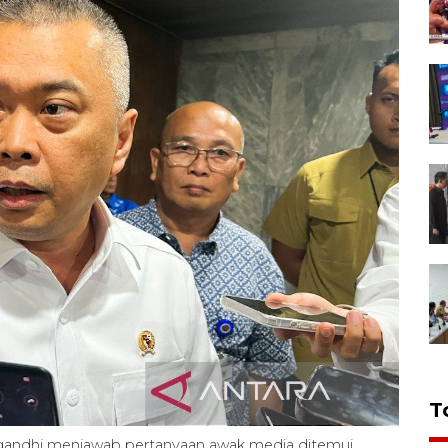
T
andhi menjawab pertanyaan awak media ditemui