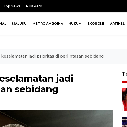
Top News
Rilis Pers
NAL
MALUKU
METRO AMBOINA
HUKUM
EKONOMI
ARTIKEL
eselamatan jadi prioritas di perlintasan sebidang
T
eselamatan jadi
asan sebidang