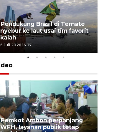
Pendukung Brasil di Ternate
nyebur ke laut usai tim favorit
kalah
6 Juli 2026 16:37
ideo
Pemkot Ambon perpanjang
WFH, layanan publik tetap
Pemkot 