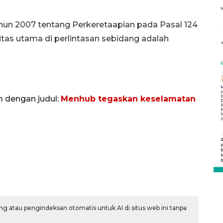
hun 2007 tentang Perkeretaapian pada Pasal 124
tas utama di perlintasan sebidang adalah
m dengan judul:
Menhub tegaskan keselamatan
Vaksin HPV untuk siswa laki-
laki
2026-08-06 06:30:00
g atau pengindeksan otomatis untuk AI di situs web ini tanpa