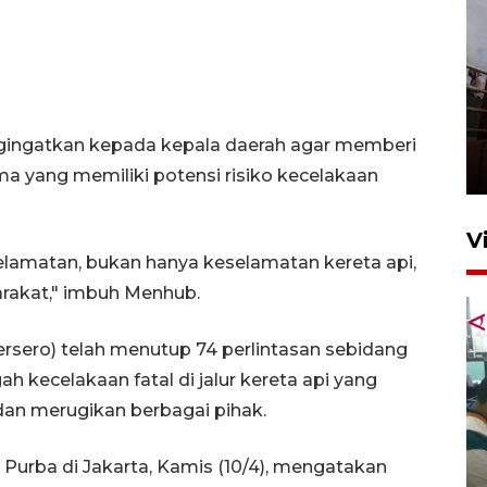
Unjuk rasa protes penataan
Pasar Higienis
gingatkan kepada kepala daerah agar memberi
5 Mei 2026 05:32
a yang memiliki potensi risiko kecelakaan
V
amatan, bukan hanya keselamatan kereta api,
rakat," imbuh Menhub.
ersero) telah menutup 74 perlintasan sebidang
 kecelakaan fatal di jalur kereta api yang
an merugikan berbagai pihak.
Ambon ajak semua pihak buka
ruang pada anak di lembaga
e Purba di Jakarta, Kamis (10/4), mengatakan