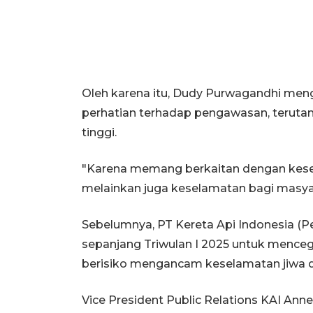
Oleh karena itu, Dudy Purwagandhi men
perhatian terhadap pengawasan, terutam
tinggi.
"Karena memang berkaitan dengan kesel
melainkan juga keselamatan bagi masya
Sebelumnya, PT Kereta Api Indonesia (P
sepanjang Triwulan I 2025 untuk mencegah
berisiko mengancam keselamatan jiwa d
Vice President Public Relations KAI Ann