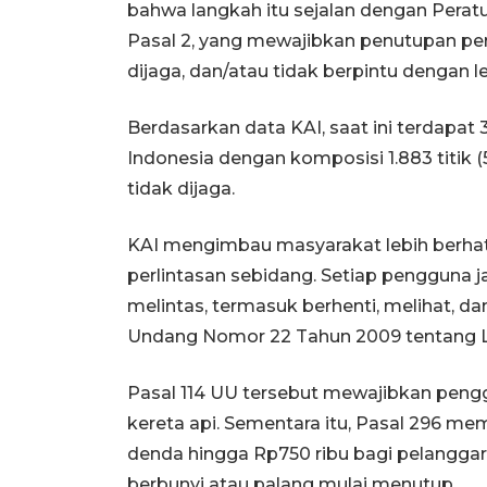
bahwa langkah itu sejalan dengan Pera
Pasal 2, yang mewajibkan penutupan perl
dijaga, dan/atau tidak berpintu dengan l
Berdasarkan data KAI, saat ini terdapat 3
Indonesia dengan komposisi 1.883 titik (5
tidak dijaga.
KAI mengimbau masyarakat lebih berhati
perlintasan sebidang. Setiap pengguna 
melintas, termasuk berhenti, melihat, 
Undang Nomor 22 Tahun 2009 tentang La
Pasal 114 UU tersebut mewajibkan peng
kereta api. Sementara itu, Pasal 296 me
denda hingga Rp750 ribu bagi pelanggar 
berbunyi atau palang mulai menutup.