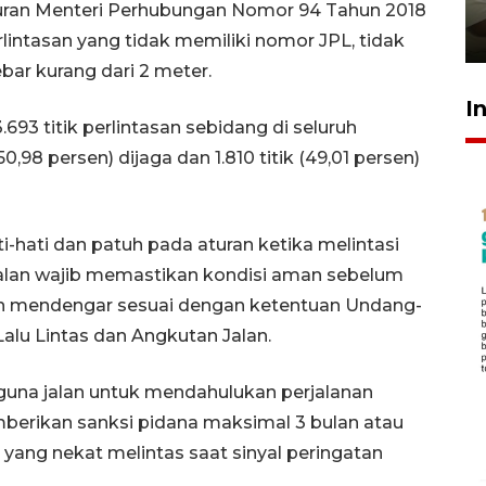
pembinaan
turan Menteri Perhubungan Nomor 94 Tahun 2018
23 Juli 2026 14:28
intasan yang tidak memiliki nomor JPL, tidak
ebar kurang dari 2 meter.
I
.693 titik perlintasan sebidang di seluruh
0,98 persen) dijaga dan 1.810 titik (49,01 persen)
-hati dan patuh pada aturan ketika melintasi
jalan wajib memastikan kondisi aman sebelum
dan mendengar sesuai dengan ketentuan Undang-
lu Lintas dan Angkutan Jalan.
guna jalan untuk mendahulukan perjalanan
mberikan sanksi pidana maksimal 3 bulan atau
yang nekat melintas saat sinyal peringatan