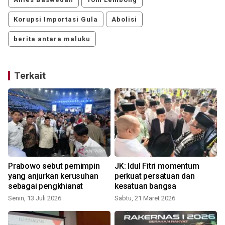
Korupsi Importasi Gula
Abolisi
berita antara maluku
Terkait
Prabowo sebut pemimpin
JK: Idul Fitri momentum
yang anjurkan kerusuhan
perkuat persatuan dan
sebagai pengkhianat
kesatuan bangsa
Senin, 13 Juli 2026
Sabtu, 21 Maret 2026
S