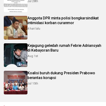
Jul 28th
Anggota DPR minta polisi bongkarsindikat
intimidasi korban curanmor
4 hari lalu
Kejagung geledah rumah Febrie Adriansyah
di Kebayoran Baru
Aug 1st
Koalisi buruh dukung Presiden Prabowo
berantas korupsi
Jul 15th