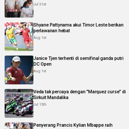
Jul 31st
Shyane Pattynama akui Timor Leste berikan
perlawanan hebat
Aug 1st
Janice Tjen terhenti di semifinal ganda putri
DC Open
Aug 1st
Veda tak percaya dengan "Marquez curse" di
Sirkuit Mandalika
Jul 15th
Penyerang Prancis Kylian Mbappe raih