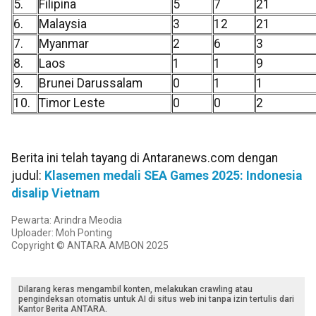
5.
Filipina
5
7
21
6.
Malaysia
3
12
21
7.
Myanmar
2
6
3
8.
Laos
1
1
9
9.
Brunei Darussalam
0
1
1
10.
Timor Leste
0
0
2
Berita ini telah tayang di Antaranews.com dengan
judul:
Klasemen medali SEA Games 2025: Indonesia
disalip Vietnam
Pewarta: Arindra Meodia
Uploader: Moh Ponting
Copyright © ANTARA AMBON 2025
Dilarang keras mengambil konten, melakukan crawling atau
pengindeksan otomatis untuk AI di situs web ini tanpa izin tertulis dari
Kantor Berita ANTARA.