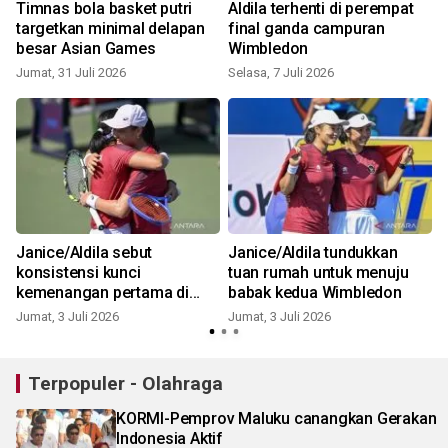
Timnas bola basket putri
Aldila terhenti di perempat
targetkan minimal delapan
final ganda campuran
besar Asian Games
Wimbledon
Jumat, 31 Juli 2026
Selasa, 7 Juli 2026
S
Janice/Aldila sebut
Janice/Aldila tundukkan
konsistensi kunci
tuan rumah untuk menuju
kemenangan pertama di
babak kedua Wimbledon
Wimbledon
Jumat, 3 Juli 2026
Jumat, 3 Juli 2026
S
Terpopuler - Olahraga
KORMI-Pemprov Maluku canangkan Gerakan
Indonesia Aktif