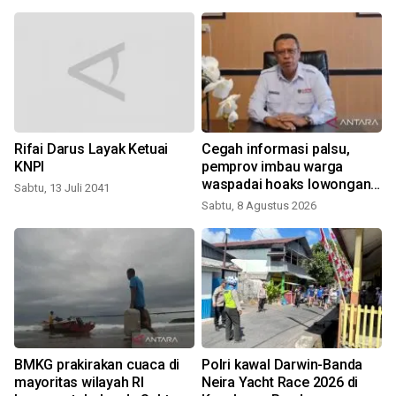
Rifai Darus Layak Ketuai
Cegah informasi palsu,
KNPI
pemprov imbau warga
waspadai hoaks lowongan
Sabtu, 13 Juli 2041
kerja Blok Masela
Sabtu, 8 Agustus 2026
BMKG prakirakan cuaca di
Polri kawal Darwin-Banda
mayoritas wilayah RI
Neira Yacht Race 2026 di