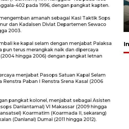
Ambon ajak semua pihak buka
ggala-402 pada 1996, dengan pangkat kapten.
ruang pada anak di lembaga
pembinaan
uk mengemban amanah sebagai Kasi Taktik Sops
mur dan Kadalsen Divlat Departemen Sewaco
23 Juli 2026 14:28
gga 2003.
I
 kembali ke kapal selam dengan menjabat Palaksa
a pun terus merangkak naik dan dipercaya
2004 hingga 2006) dengan pangkat letnan
percaya menjabat Pasops Satuan Kapal Selam
 Renstra Paban I Renstra Srena Kasal (2006
ngan pangkat kolonel, menjabat sebagai Asisten
ops Danlantamal) VI Makassar (2009 hingga
ansatsel) Koarmatim (Koarmada II, sekarang)
lan (Danlanal) Dumai (2011 hingga 2012).