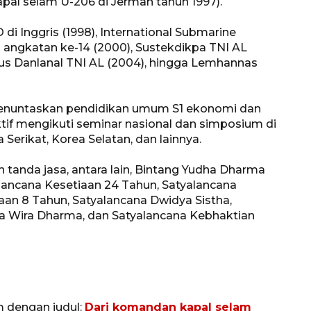
pal selam U-206 di Jerman tahun 1997).
i Inggris (1998), International Submarine
um angkatan ke-14 (2000), Sustekdikpa TNI AL
Sus Danlanal TNI AL (2004), hingga Lemhannas
 menuntaskan pendidikan umum S1 ekonomi dan
ktif mengikuti seminar nasional dan simposium di
Serikat, Korea Selatan, dan lainnya.
anda jasa, antara lain, Bintang Yudha Dharma
alancana Kesetiaan 24 Tahun, Satyalancana
aan 8 Tahun, Satyalancana Dwidya Sistha,
a Wira Dharma, dan Satyalancana Kebhaktian
m dengan judul:
Dari komandan kapal selam