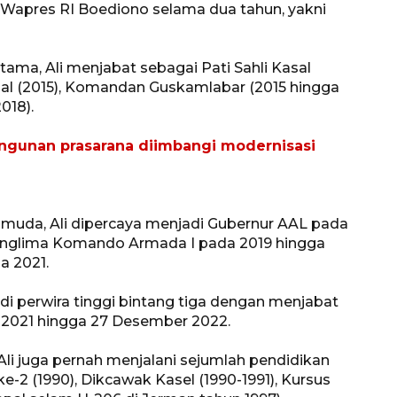
 Wapres RI Boediono selama dua tahun, yakni
ma, Ali menjabat sebagai Pati Sahli Kasal
sal (2015), Komandan Guskamlabar (2015 hingga
018).
ngunan prasarana diimbangi modernisasi
 muda, Ali dipercaya menjadi Gubernur AAL pada
 Panglima Komando Armada I pada 2019 hingga
a 2021.
di perwira tinggi bintang tiga dengan menjabat
SPHP jaga harga beras
 2021 hingga 27 Desember 2022.
2026-08-08 06:00:00
 Ali juga pernah menjalani sejumlah pendidikan
ke-2 (1990), Dikcawak Kasel (1990-1991), Kursus