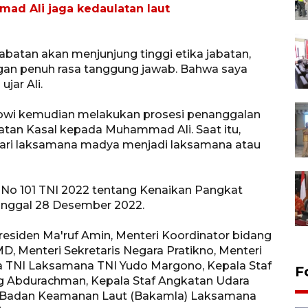
ad Ali jaga kedaulatan laut
batan akan menjunjung tinggi etika jabatan,
gan penuh rasa tanggung jawab. Bahwa saya
jar Ali.
owi kemudian melakukan prosesi penanggalan
tan Kasal kepada Muhammad Ali. Saat itu,
ari laksamana madya menjadi laksamana atau
 No 101 TNI 2022 tentang Kenaikan Pangkat
tanggal 28 Desember 2022.
residen Ma'ruf Amin, Menteri Koordinator bidang
, Menteri Sekretaris Negara Pratikno, Menteri
a TNI Laksamana TNI Yudo Margono, Kepala Staf
F
g Abdurachman, Kepala Staf Angkatan Udara
la Badan Keamanan Laut (Bakamla) Laksamana