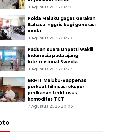
8 Agustus 2026 06:30
Polda Maluku gagas Gerakan
Bahasa Inggris bagi generasi
muda
8 Agustus 2026 06:29
Paduan suara Unpatti wakili
Indonesia pada ajang
internasional Swedia
8 Agustus 2026 06:27
BKHIT Maluku-Bappenas
perkuat hilirisasi ekspor
perikanan terkhusus
komoditas TCT
7 Agustus 2026 20:03
Euforia s
oto
Ternate
4 Juli 2026 11:1