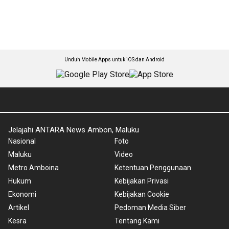
Unduh Mobile Apps untuk iOS dan Android
Jelajahi ANTARA News Ambon, Maluku
Nasional
Foto
Maluku
Video
Metro Amboina
Ketentuan Penggunaan
Hukum
Kebijakan Privasi
Ekonomi
Kebijakan Cookie
Artikel
Pedoman Media Siber
Kesra
Tentang Kami