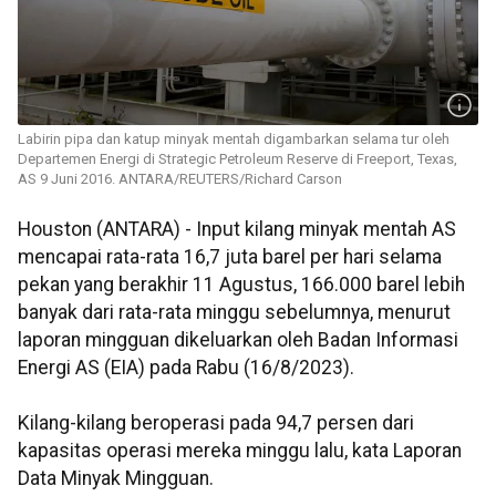
Labirin pipa dan katup minyak mentah digambarkan selama tur oleh
Departemen Energi di Strategic Petroleum Reserve di Freeport, Texas,
AS 9 Juni 2016. ANTARA/REUTERS/Richard Carson
Houston (ANTARA) - Input kilang minyak mentah AS
mencapai rata-rata 16,7 juta barel per hari selama
pekan yang berakhir 11 Agustus, 166.000 barel lebih
banyak dari rata-rata minggu sebelumnya, menurut
laporan mingguan dikeluarkan oleh Badan Informasi
Energi AS (EIA) pada Rabu (16/8/2023).
Kilang-kilang beroperasi pada 94,7 persen dari
kapasitas operasi mereka minggu lalu, kata Laporan
Data Minyak Mingguan.