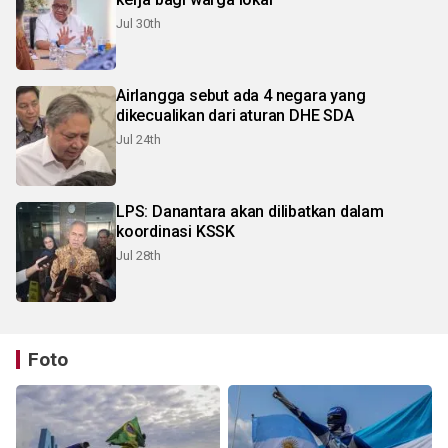
Jul 30th
Airlangga sebut ada 4 negara yang
dikecualikan dari aturan DHE SDA
Jul 24th
LPS: Danantara akan dilibatkan dalam
koordinasi KSSK
Jul 28th
Foto