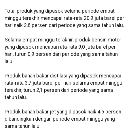
Total produk yang dipasok selama periode empat
minggu terakhir mencapai rata-rata 20,9 juta barel per
hari naik 3,8 persen dari periode yang sama tahun lalu.
Selama empat minggu terakhir, produk bensin motor
yang dipasok mencapai rata-rata 9,0 juta barel per
hari, turun 0,9 persen dari periode yang sama tahun
lalu.
Produk bahan bakar distilasi yang dipasok mencapai
rata-rata 3,7 juta barel per hari selama empat minggu
terakhir, turun 2,1 persen dari periode yang sama
tahun lalu.
Produk bahan bakar jet yang dipasok naik 4,6 persen
dibandingkan dengan periode empat minggu yang
sama tahun lalu.