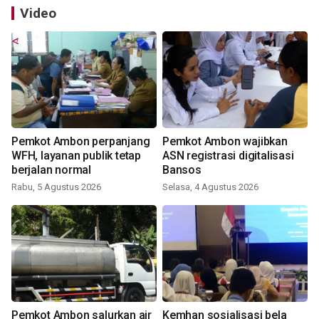
Video
Pemkot Ambon perpanjang
Pemkot Ambon wajibkan
WFH, layanan publik tetap
ASN registrasi digitalisasi
berjalan normal
Bansos
Rabu, 5 Agustus 2026
Selasa, 4 Agustus 2026
Pemkot Ambon salurkan air
Kemhan sosialisasi bela