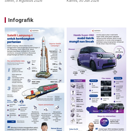
Senin, 3 Agustus 2026
Kamis, 30 Juli 2026
Infografik