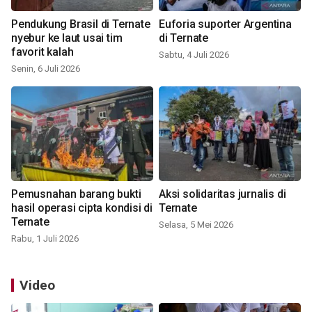
Pendukung Brasil di Ternate
Euforia suporter Argentina
nyebur ke laut usai tim
di Ternate
favorit kalah
Sabtu, 4 Juli 2026
Senin, 6 Juli 2026
Pemusnahan barang bukti
Aksi solidaritas jurnalis di
hasil operasi cipta kondisi di
Ternate
Ternate
Selasa, 5 Mei 2026
Rabu, 1 Juli 2026
Video