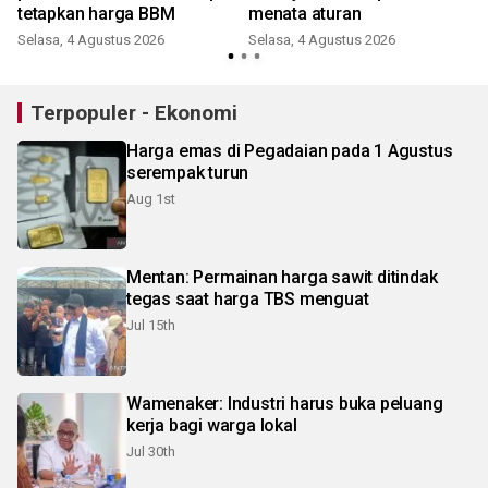
tetapkan harga BBM
menata aturan
Selasa, 4 Agustus 2026
Selasa, 4 Agustus 2026
Terpopuler - Ekonomi
Harga emas di Pegadaian pada 1 Agustus
serempak turun
Aug 1st
Mentan: Permainan harga sawit ditindak
tegas saat harga TBS menguat
Jul 15th
Wamenaker: Industri harus buka peluang
kerja bagi warga lokal
Jul 30th