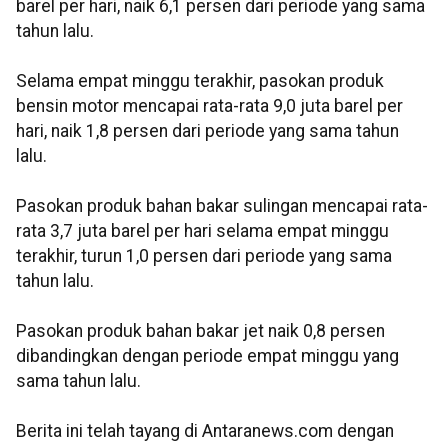
barel per hari, naik 6,1 persen dari periode yang sama
tahun lalu.
Selama empat minggu terakhir, pasokan produk
bensin motor mencapai rata-rata 9,0 juta barel per
hari, naik 1,8 persen dari periode yang sama tahun
lalu.
Pasokan produk bahan bakar sulingan mencapai rata-
rata 3,7 juta barel per hari selama empat minggu
terakhir, turun 1,0 persen dari periode yang sama
tahun lalu.
Pasokan produk bahan bakar jet naik 0,8 persen
dibandingkan dengan periode empat minggu yang
sama tahun lalu.
Berita ini telah tayang di Antaranews.com dengan