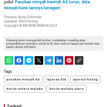
judul:
Pasokan minyak mentah AS turun, data
minyak bumi lainnya beragam
Pewarta: Apep Suhendar
Uploader: Moh Ponting
Copyright © ANTARA AMBON 2023
Dilarang keras mengambil konten, melakukan crawling atau
pengindeksan otomatis untuk AI di situs web ini tanpa izin tertulis dari
Kantor Berita ANTARA.
Tags:
pasokan minyak AS
laporan EIA
operasi kilang
berita antara maluku
berita maluku utara
Terkait