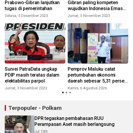
Prabowo-Gibran lanjutkan
Gibran paling kompeten
tugas di pemerintahan
wujudkan Indonesia Emas
2045
Selasa, 5 Desember 2023
Jumat, 3 November 2023
Survei PatraData ungkap
Pemprov Maluku catat
PDIP masih teratas dalam
pertumbuhan ekonomi
elektabilitas parpol
daerah sebesar 5,31 persen
yoy triwulan II 2026
Jumat, 3 November 2023
Kamis, 6 Agustus 2026
S
Terpopuler - Polkam
DPR tegaskan pembahasan RUU
Perampasan Aset masih berlangsung
Jul 13th