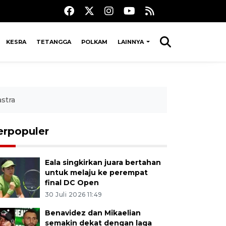
KESRA
TETANGGA
POLKAM
LAINNYA
stra
erpopuler
Eala singkirkan juara bertahan
untuk melaju ke perempat
final DC Open
30 Juli 2026 11:49
Benavidez dan Mikaelian
semakin dekat dengan laga