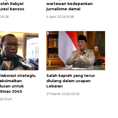
olah Rakyat
wartawan kedepankan
urasi bansos
jurnalisme damai
 06:28
4 April 2026 15:58
Waspadai penyakit saat
musim kemarau
laborasi strategis,
Salah kaprah yang terus
2026-08-05 12:00:00
aksimalkan
diulang dalam ucapan
ulusan untuk
Lebaran
 Emas 2045
27 Maret 2026 05:55
26 19:47