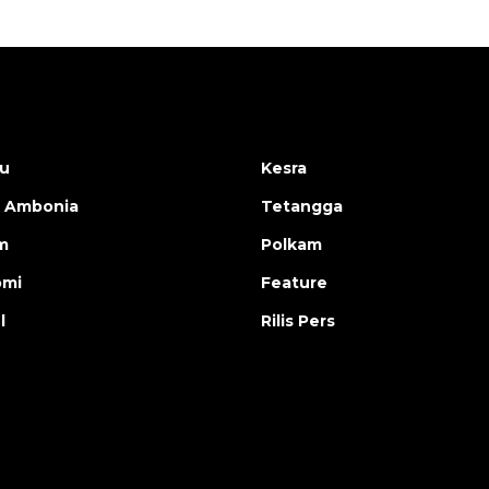
u
Kesra
 Ambonia
Tetangga
m
Polkam
omi
Feature
l
Rilis Pers