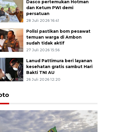
Dasco pertemukan Hotman
dan Ketum PWI demi
persatuan
28 Juli 2026 16:41
Polisi pastikan bom pesawat
temuan warga di Ambon
sudah tidak aktif
27 Juli 2026 15:56
Lanud Pattimura beri layanan
kesehatan gratis sambut Hari
Bakti TNI AU
26 Juli 2026 12:20
Euforia s
oto
Ternate
4 Juli 2026 11:1