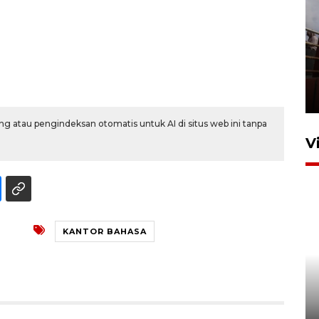
Unjuk rasa protes penataan
Pasar Higienis
5 Mei 2026 05:32
g atau pengindeksan otomatis untuk AI di situs web ini tanpa
V
KANTOR BAHASA
Ambon ajak semua pihak buka
ruang pada anak di lembaga
pembinaan