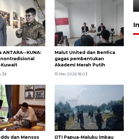
23 Juli 2026 14:28
I
ma ANTARA--KUNA:
Malut United dan Benfica
 nontradisional
gagas pembentukan
-Kuwait
Akademi Merah Putih
4:36
15 Mei 2026 18:03
eddy dan Mensos
IJTI Papua-Maluku imbau