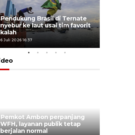
Pendukung Brasil di Ternate
nyebur ke laut usai tim favorit
kalah
6 Juli 2026 16:37
ideo
Pemkot Ambon perpanjang
WFH, layanan publik tetap
Pemkot 
berjalan normal
registrasi