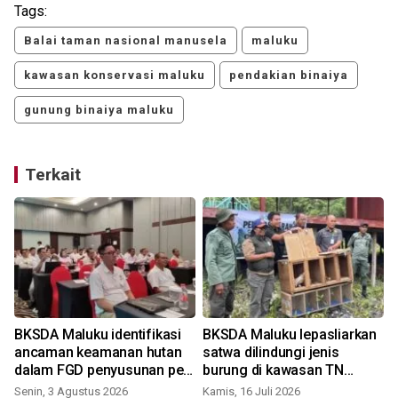
Tags:
Balai taman nasional manusela
maluku
kawasan konservasi maluku
pendakian binaiya
gunung binaiya maluku
Terkait
BKSDA Maluku identifikasi
BKSDA Maluku lepasliarkan
ancaman keamanan hutan
satwa dilindungi jenis
dalam FGD penyusunan peta
burung di kawasan TN
kerawanan
Manusela
Senin, 3 Agustus 2026
Kamis, 16 Juli 2026
R