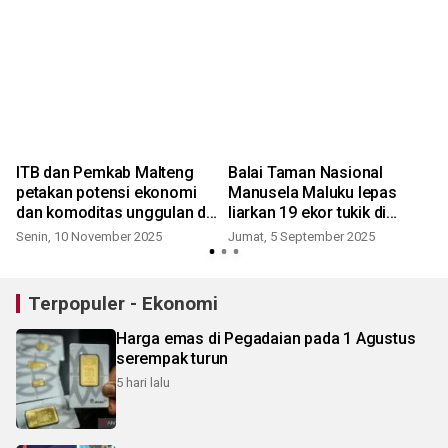
ITB dan Pemkab Malteng
Balai Taman Nasional
petakan potensi ekonomi
Manusela Maluku lepas
dan komoditas unggulan di
liarkan 19 ekor tukik di
kawasan transmigrasi
pantai
Senin, 10 November 2025
Jumat, 5 September 2025
Terpopuler - Ekonomi
Harga emas di Pegadaian pada 1 Agustus
serempak turun
5 hari lalu