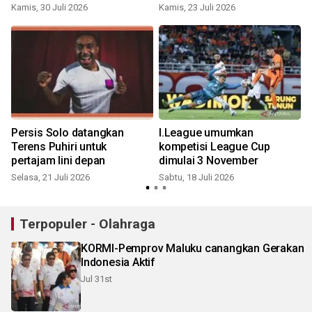
Kamis, 30 Juli 2026
Kamis, 23 Juli 2026
J
Persis Solo datangkan
I.League umumkan
Terens Puhiri untuk
kompetisi League Cup
pertajam lini depan
dimulai 3 November
Selasa, 21 Juli 2026
Sabtu, 18 Juli 2026
S
Terpopuler - Olahraga
KORMI-Pemprov Maluku canangkan Gerakan
Indonesia Aktif
Jul 31st