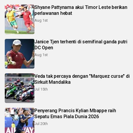
Shyane Pattynama akui Timor Leste berikan
perlawanan hebat
Aug 1st
Janice Tjen terhenti di semifinal ganda putri
DC Open
Aug 1st
Veda tak percaya dengan "Marquez curse" di
Sirkuit Mandalika
Jul 15th
Penyerang Prancis Kylian Mbappe raih
Sepatu Emas Piala Dunia 2026
Jul 20th