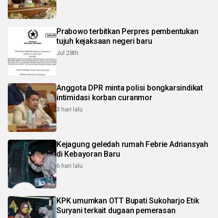
Prabowo terbitkan Perpres pembentukan
tujuh kejaksaan negeri baru
Jul 28th
Anggota DPR minta polisi bongkarsindikat
intimidasi korban curanmor
3 hari lalu
Kejagung geledah rumah Febrie Adriansyah
di Kebayoran Baru
6 hari lalu
KPK umumkan OTT Bupati Sukoharjo Etik
Suryani terkait dugaan pemerasan