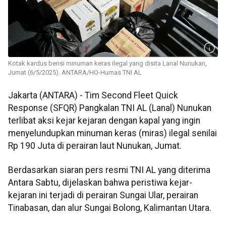
Kotak kardus berisi minuman keras ilegal yang disita Lanal Nunukan,
Jumat (6/5/2025). ANTARA/HO-Humas TNI AL
Jakarta (ANTARA) - Tim Second Fleet Quick
Response (SFQR) Pangkalan TNI AL (Lanal) Nunukan
terlibat aksi kejar kejaran dengan kapal yang ingin
menyelundupkan minuman keras (miras) ilegal senilai
Rp 190 Juta di perairan laut Nunukan, Jumat.
Berdasarkan siaran pers resmi TNI AL yang diterima
Antara Sabtu, dijelaskan bahwa peristiwa kejar-
kejaran ini terjadi di perairan Sungai Ular, perairan
Tinabasan, dan alur Sungai Bolong, Kalimantan Utara.