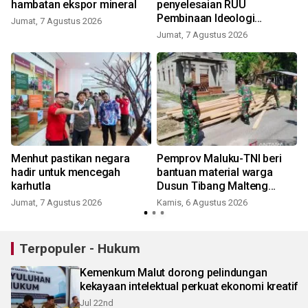
hambatan ekspor mineral
penyelesaian RUU
Pembinaan Ideologi
i
Jumat, 7 Agustus 2026
Pancasila
Jumat, 7 Agustus 2026
i
Menhut pastikan negara
Pemprov Maluku-TNI beri
hadir untuk mencegah
bantuan material warga
karhutla
Dusun Tibang Malteng
percepat rehabilitasi
Jumat, 7 Agustus 2026
Kamis, 6 Agustus 2026
pemukiman
Terpopuler - Hukum
Kemenkum Malut dorong pelindungan
kekayaan intelektual perkuat ekonomi kreatif
Jul 22nd