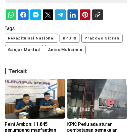
Tags:
Rekapitulasi Nasional
KPU RI
Prabowo Gibran
Ganjar Mahfud
Anies Muhaimin
Terkait
Pelni Ambon: 11.845
KPK: Perlu ada aturan
penumpang manfaatkan
pembatasan pemakaian