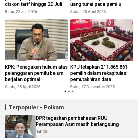
diskon tarif hingga 20 Juli
uang tunai pada pemilu
Rabu, 22 Juli 2026
Sabtu, 25 April 2026
KPK: Penegakan hukum atas
KPU tetapkan 211.865.861
W
pelanggaran pemilu belum
pemilih dalam rekapitulasi
berjalan optimal
pemutakhiran data
Sabtu, 25 April 2026
Rabu, 17 Desember 2025
Terpopuler - Polkam
DPR tegaskan pembahasan RUU
Perampasan Aset masih berlangsung
Jul 13th