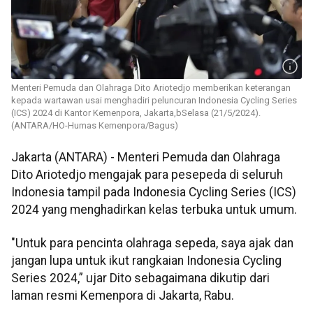
Menteri Pemuda dan Olahraga Dito Ariotedjo memberikan keterangan
kepada wartawan usai menghadiri peluncuran Indonesia Cycling Series
(ICS) 2024 di Kantor Kemenpora, Jakarta,bSelasa (21/5/2024).
(ANTARA/HO-Humas Kemenpora/Bagus)
Jakarta (ANTARA) - Menteri Pemuda dan Olahraga
Dito Ariotedjo mengajak para pesepeda di seluruh
Indonesia tampil pada Indonesia Cycling Series (ICS)
2024 yang menghadirkan kelas terbuka untuk umum.
"Untuk para pencinta olahraga sepeda, saya ajak dan
jangan lupa untuk ikut rangkaian Indonesia Cycling
Series 2024,” ujar Dito sebagaimana dikutip dari
laman resmi Kemenpora di Jakarta, Rabu.