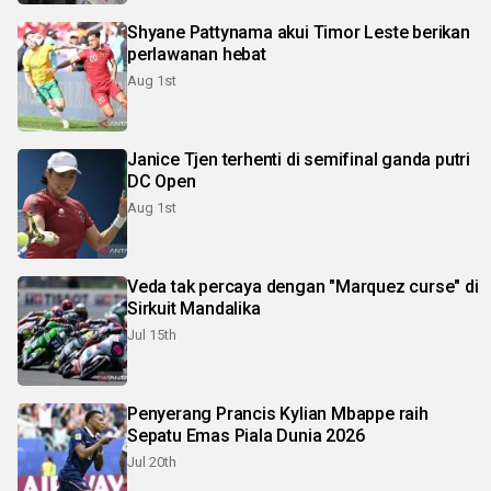
Shyane Pattynama akui Timor Leste berikan
perlawanan hebat
Aug 1st
Janice Tjen terhenti di semifinal ganda putri
DC Open
Aug 1st
Veda tak percaya dengan "Marquez curse" di
Sirkuit Mandalika
Jul 15th
Penyerang Prancis Kylian Mbappe raih
Sepatu Emas Piala Dunia 2026
Jul 20th