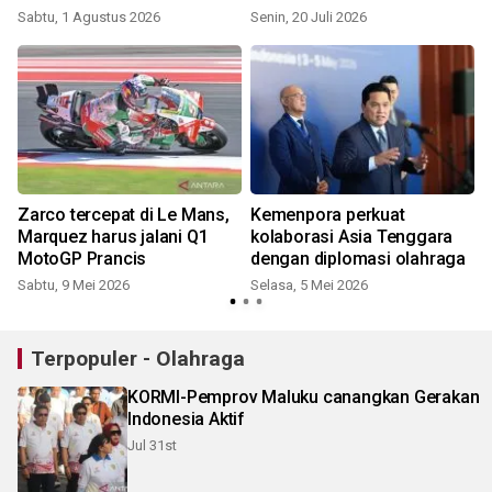
Sabtu, 1 Agustus 2026
Senin, 20 Juli 2026
S
Zarco tercepat di Le Mans,
Kemenpora perkuat
Marquez harus jalani Q1
kolaborasi Asia Tenggara
MotoGP Prancis
dengan diplomasi olahraga
Sabtu, 9 Mei 2026
Selasa, 5 Mei 2026
K
Terpopuler - Olahraga
KORMI-Pemprov Maluku canangkan Gerakan
Indonesia Aktif
Jul 31st