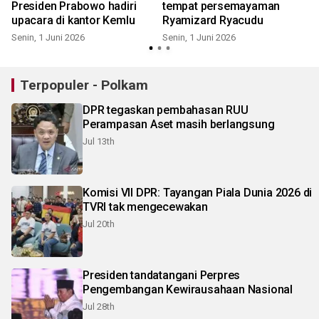
Presiden Prabowo hadiri
tempat persemayaman
upacara di kantor Kemlu
Ryamizard Ryacudu
Senin, 1 Juni 2026
Senin, 1 Juni 2026
S
Terpopuler - Polkam
DPR tegaskan pembahasan RUU
Perampasan Aset masih berlangsung
Jul 13th
Komisi VII DPR: Tayangan Piala Dunia 2026 di
TVRI tak mengecewakan
Jul 20th
Presiden tandatangani Perpres
Pengembangan Kewirausahaan Nasional
Jul 28th