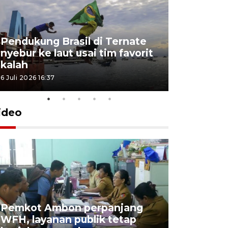
Pendukung Brasil di Ternate
nyebur ke laut usai tim favorit
kalah
6 Juli 2026 16:37
ideo
Pemkot Ambon perpanjang
WFH, layanan publik tetap
Pemkot 