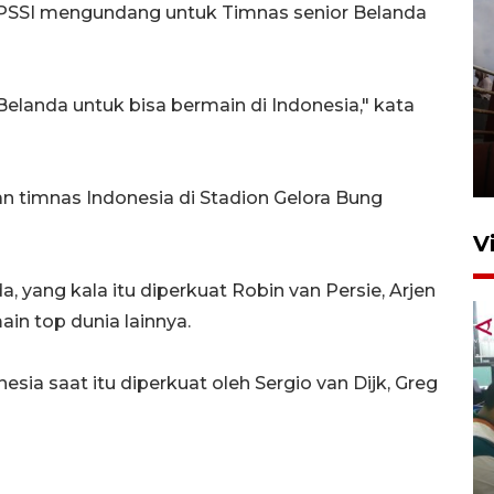
n PSSI mengundang untuk Timnas senior Belanda
landa untuk bisa bermain di Indonesia," kata
Unjuk rasa protes penataan
Pasar Higienis
5 Mei 2026 05:32
 timnas Indonesia di Stadion Gelora Bung
V
da, yang kala itu diperkuat Robin van Persie, Arjen
in top dunia lainnya.
a saat itu diperkuat oleh Sergio van Dijk, Greg
Ambon ajak semua pihak buka
ruang pada anak di lembaga