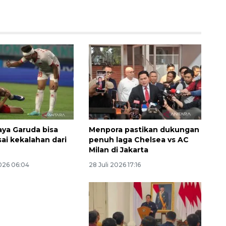
aya Garuda bisa
Menpora pastikan dukungan
Ekspedisi Rupiah Berdaulat
sai kekalahan dari
penuh laga Chelsea vs AC
2026 sambangi Papua
Milan di Jakarta
2026-08-06 13:15:00
026 06:04
28 Juli 2026 17:16