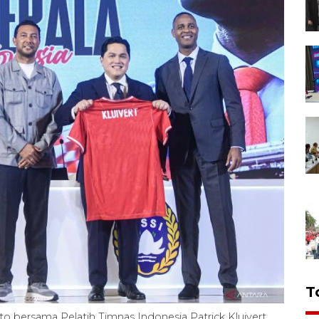
T
o bersama Pelatih Timnas Indonesia Patrick Kluivert