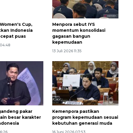
 Women's Cup,
Menpora sebut IYS
atkan Indonesia
momentum konsolidasi
 cepat puas
gagasan bangun
kepemudaan
 04:48
13 Juli 2026 11:35
gandeng pakar
Kemenpora pastikan
ain besar karakter
program kepemudaan sesuai
ndonesia
kebutuhan generasi muda
06:26
16 Juni 2026 07:53