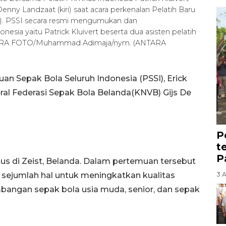
enny Landzaat (kiri) saat acara perkenalan Pelatih Baru
25). PSSI secara resmi mengumukan dan
esia yaitu Patrick Kluivert beserta dua asisten pelatih
NTARA FOTO/Muhammad Adimaja/nym. (ANTARA
n Sepak Bola Seluruh Indonesia (PSSI), Erick
ral Federasi Sepak Bola Belanda(KNVB) Gijs De
P
t
P
s di Zeist, Belanda. Dalam pertemuan tersebut
3 
sejumlah hal untuk meningkatkan kualitas
bangan sepak bola usia muda, senior, dan sepak