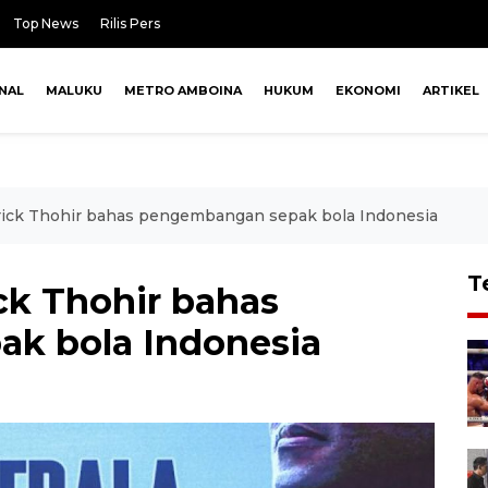
Top News
Rilis Pers
NAL
MALUKU
METRO AMBOINA
HUKUM
EKONOMI
ARTIKEL
rick Thohir bahas pengembangan sepak bola Indonesia
T
ck Thohir bahas
k bola Indonesia