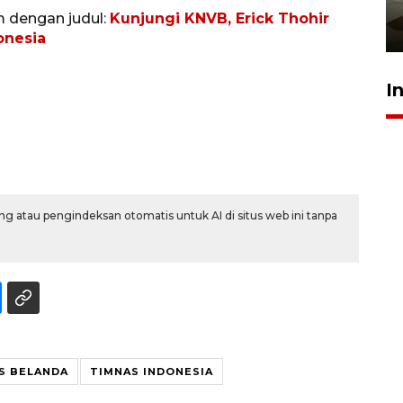
pembinaan
m dengan judul:
Kunjungi KNVB, Erick Thohir
23 Juli 2026 14:28
onesia
I
g atau pengindeksan otomatis untuk AI di situs web ini tanpa
S BELANDA
TIMNAS INDONESIA