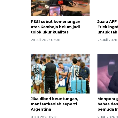
PSSI sebut kemenangan
Juara AFF
atas Kamboja belum jadi
Erick ing
tolok ukur kualitas
untuk tak
28 Juli 2026 06:38
23 Juli 2026
Jika diberi keuntungan,
Menpora 
manfaatkanlah seperti
bahas des
Argentina
pemuda I
8 Juli 2026 07:16
7 Juli 2026 