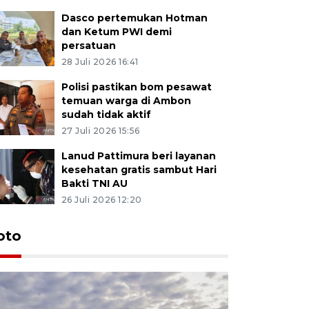
Dasco pertemukan Hotman
dan Ketum PWI demi
persatuan
28 Juli 2026 16:41
Polisi pastikan bom pesawat
temuan warga di Ambon
sudah tidak aktif
27 Juli 2026 15:56
Lanud Pattimura beri layanan
kesehatan gratis sambut Hari
Bakti TNI AU
26 Juli 2026 12:20
Euforia s
oto
Ternate
4 Juli 2026 11:1