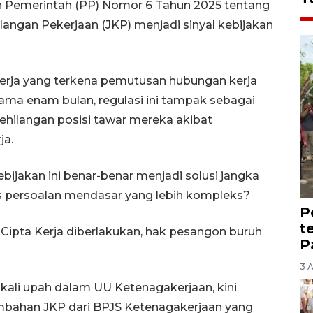
an Pemerintah (PP) Nomor 6 Tahun 2025 tentang
ngan Pekerjaan (JKP) menjadi sinyal kebijakan
rja yang terkena pemutusan hubungan kerja
ama enam bulan, regulasi ini tampak sebagai
kehilangan posisi tawar mereka akibat
ja.
ijakan ini benar-benar menjadi solusi jangka
s persoalan mendasar yang lebih kompleks?
P
t
U Cipta Kerja diberlakukan, hak pesangon buruh
P
3 
kali upah dalam UU Ketenagakerjaan, kini
ambahan JKP dari BPJS Ketenagakerjaan yang