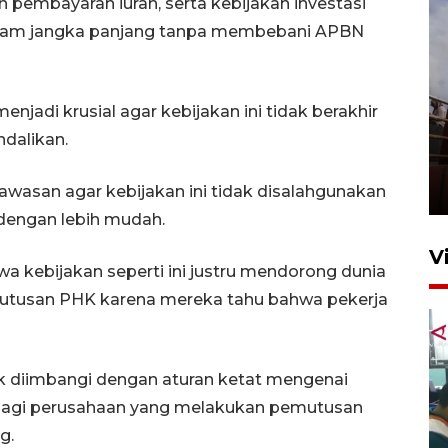
 pembayaran iuran, serta kebijakan investasi
lam jangka panjang tanpa membebani APBN
njadi krusial agar kebijakan ini tidak berakhir
Unjuk rasa protes penataan
ndalikan.
Pasar Higienis
5 Mei 2026 05:32
wasan agar kebijakan ini tidak disalahgunakan
dengan lebih mudah.
V
a kebijakan seperti ini justru mendorong dunia
putusan PHK karena mereka tahu bahwa pekerja
idak diimbangi dengan aturan ketat mengenai
 bagi perusahaan yang melakukan pemutusan
g.
Ambon ajak semua pihak buka