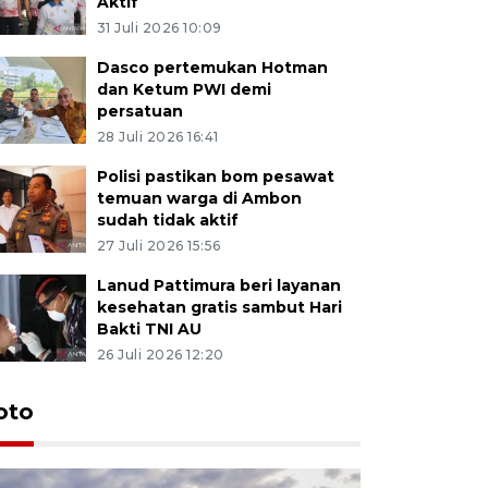
Aktif
31 Juli 2026 10:09
Dasco pertemukan Hotman
dan Ketum PWI demi
persatuan
28 Juli 2026 16:41
Polisi pastikan bom pesawat
temuan warga di Ambon
sudah tidak aktif
27 Juli 2026 15:56
Lanud Pattimura beri layanan
kesehatan gratis sambut Hari
Bakti TNI AU
26 Juli 2026 12:20
Euforia s
oto
Ternate
4 Juli 2026 11:1