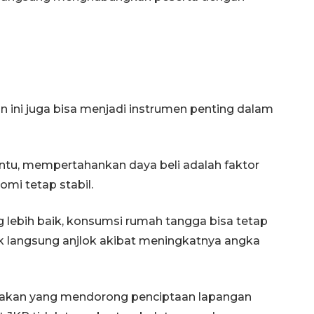
n ini juga bisa menjadi instrumen penting dalam
ntu, mempertahankan daya beli adalah faktor
mi tetap stabil.
ebih baik, konsumsi rumah tangga bisa tetap
Awas penipuan berbasis AI
ak langsung anjlok akibat meningkatnya angka
2026-08-07 13:45:00
ijakan yang mendorong penciptaan lapangan