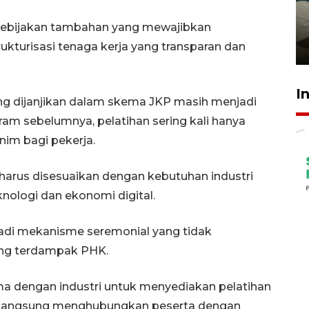
ruang pada anak di lembaga
pembinaan
ai kebijakan tambahan yang mewajibkan
ukturisasi tenaga kerja yang transparan dan
23 Juli 2026 14:28
I
ang dijanjikan dalam skema JKP masih menjadi
am sebelumnya, pelatihan sering kali hanya
nim bagi pekerja.
harus disesuaikan dengan kebutuhan industri
nologi dan ekonomi digital.
jadi mekanisme seremonial yang tidak
ng terdampak PHK.
ma dengan industri untuk menyediakan pelatihan
an langsung menghubungkan peserta dengan