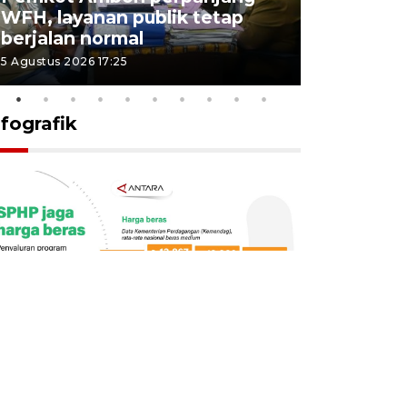
WFH, layanan publik tetap
Pemkot 
berjalan normal
registrasi
5 Agustus 2026 17:25
4 Agustus 2026
nfografik