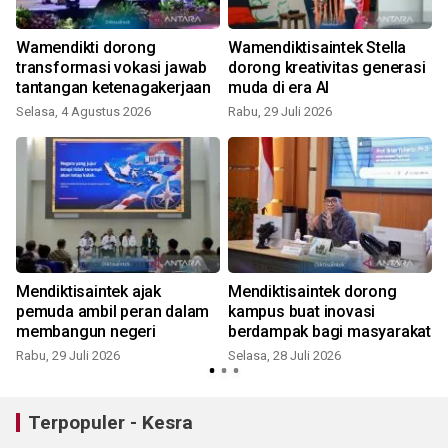
Wamendikti dorong
Wamendiktisaintek Stella
a
transformasi vokasi jawab
dorong kreativitas generasi
tantangan ketenagakerjaan
muda di era AI
Selasa, 4 Agustus 2026
Rabu, 29 Juli 2026
S
Mendiktisaintek ajak
Mendiktisaintek dorong
pemuda ambil peran dalam
kampus buat inovasi
membangun negeri
berdampak bagi masyarakat
Rabu, 29 Juli 2026
Selasa, 28 Juli 2026
S
Terpopuler - Kesra