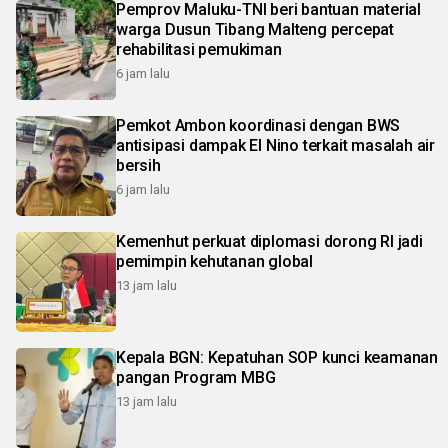
Pemprov Maluku-TNI beri bantuan material
warga Dusun Tibang Malteng percepat
rehabilitasi pemukiman
6 jam lalu
Pemkot Ambon koordinasi dengan BWS
antisipasi dampak El Nino terkait masalah air
bersih
6 jam lalu
Kemenhut perkuat diplomasi dorong RI jadi
pemimpin kehutanan global
13 jam lalu
Kepala BGN: Kepatuhan SOP kunci keamanan
pangan Program MBG
13 jam lalu