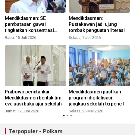
Mendikdasmen: SE
Mendikdasmen:
pembatasan gawai
Pustakawan jadi ujung
tingkatkan konsentrasi
tombak penguatan literasi
belajar murid
Rabu, 15 Juli 2026
Selasa, 7 Juli 2026
S
Prabowo perintahkan
Mendikdasmen pastikan
Mendikdasmen bentuk tim
program digitalisasi
evaluasi buku ajar sekolah
jangkau sekolah terpencil
Jumat, 12 Juni 2026
Selasa, 26 Mei 2026
S
Terpopuler - Polkam