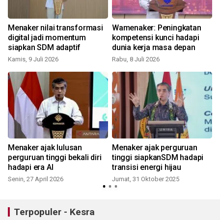
I
Menaker nilai transformasi
Wamenaker: Peningkatan
W
digital jadi momentum
kompetensi kunci hadapi
siapkan SDM adaptif
dunia kerja masa depan
Kamis, 9 Juli 2026
Rabu, 8 Juli 2026
Menaker ajak lulusan
Menaker ajak perguruan
Pas
perguruan tinggi bekali diri
tinggi siapkanSDM hadapi
hadapi era AI
transisi energi hijau
Senin, 27 April 2026
Jumat, 31 Oktober 2025
J
Terpopuler - Kesra