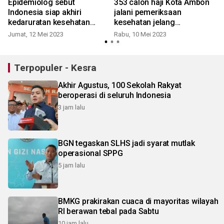
Epidemiolog sebut
353 calon haji Kota Ambon
Indonesia siap akhiri
jalani pemeriksaan
kedaruratan kesehatan
kesehatan jelang
masyarakat
keberangkatan
Jumat, 12 Mei 2023
Rabu, 10 Mei 2023
R
Terpopuler - Kesra
Akhir Agustus, 100 Sekolah Rakyat
beroperasi di seluruh Indonesia
3 jam lalu
BGN tegaskan SLHS jadi syarat mutlak
operasional SPPG
5 jam lalu
BMKG prakirakan cuaca di mayoritas wilayah
RI berawan tebal pada Sabtu
10 jam lalu