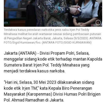
Terdakwa kasus peredaran narkotika jenis sabu Irjen Pol Teddy
Minahasa melihat ke arah wartawan seusai sidang pembacaan putusan
di Pengadilan Negeri Jakarta Barat, Jakarta, Selasa (9/5/2023). ANTARA
FOTO/Sigid Kurniawan/foc. (ANTARA FOTO/SIGID KURNIAWAN)
Jakarta (ANTARA) - Divisi Propam Polri, Selasa,
menggelar sidang kode etik terhadap mantan Kapolda
Sumatera Barat Irjen Pol. Teddy Minahasa yang
menjadi terdakwa kasus narkoba.
“Hari ini, Selasa, 30 Mei 2023 dilaksanakan sidang
kode etik Irjen TM,” kata Kepala Biro Penerangan
Masyarakat (Karopenmas) Divisi Humas Polri Brigjen
Pol. Ahmad Ramadhan di Jakarta.