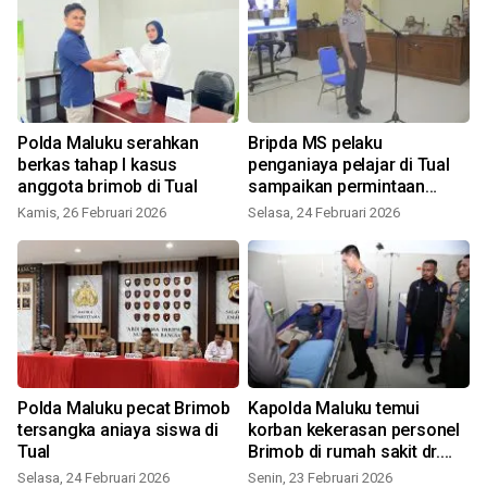
Polda Maluku serahkan
Bripda MS pelaku
berkas tahap I kasus
penganiaya pelajar di Tual
anggota brimob di Tual
sampaikan permintaan
maaf
Kamis, 26 Februari 2026
Selasa, 24 Februari 2026
S
Polda Maluku pecat Brimob
Kapolda Maluku temui
s
tersangka aniaya siswa di
korban kekerasan personel
Tual
Brimob di rumah sakit dr.
Latumeten Ambon
Selasa, 24 Februari 2026
Senin, 23 Februari 2026
S